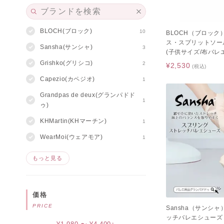
BLOCH(ブロック)
10
BLOCH（ブロック）
ス・スプリットソー
Sansha(サンシャ)
3
(子供サイズ/布バレ
Grishko(グリシコ)
2
¥2,530
(税込)
Capezio(カペジオ)
1
Grandpas de deux(グランパドド
1
ゥ)
KHMartin(KHマーチン)
1
WearMoi(ウェアモア)
1
もっと見る
価格
PRICE
Sansha（サンシ
ッチバレエシューズ 