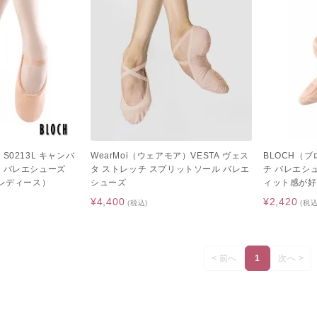
S0213L キャンバ
WearMoi（ウェアモア）VESTA ヴェス
BLOCH（ブ
 バレエシューズ
タ ストレッチ スプリットソール バレエ
チ バレエシ
/レディース）
シューズ
ィット感が好
¥4,400
¥2,420
(税込)
(税込
< 前へ
1
次へ >