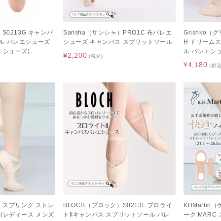
S0213G キャンバ
Sansha（サンシャ）PRO1C 布バレエ
Grishko（
ル バレエシューズ
シューズ キャンバス スプリットソール
H ドリーム
エシューズ)
ル バレエシ
¥2,200
(税込)
¥4,180
(税込
ャ）スプリング ストレ
BLOCH（ブロック）S0213L プロライ
KHMarti
(レディース メンズ
トIIキャンバス スプリットソール バレ
ーク MAR