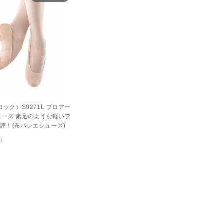
ロック）S0271L プロアー
ューズ 素足のような軽いフ
評！(布バレエシューズ)
)