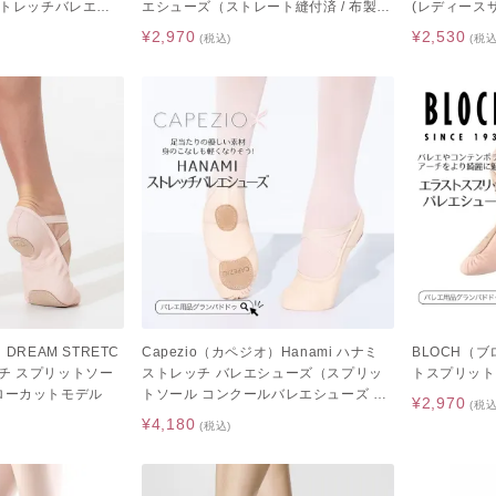
 ストレッチバレエシ
エシューズ（ストレート縫付済 / 布製 /
(レディースサ
ラック ホワイト)
女性サイズ レディースサイズ / ピン
ッチバレエシュ
¥2,970
¥2,530
(税込)
(税込
ク）
）DREAM STRETC
Capezio（カペジオ）Hanami ハナミ
BLOCH（ブ
チ スプリットソー
ストレッチ バレエシューズ（スプリッ
トスプリット
ローカットモデル
トソール コンクールバレエシューズ 綺
¥2,970
(税込
麗なシルエット ピンク ベージュ コン
¥4,180
(税込)
テ）