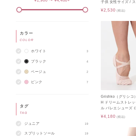
¥1,980 〜 ¥4,400+
子供 女性サイズ /
ューズ / ピンク ブ
¥2,530
(税込)
カラー
COLOR
ホワイト
3
ブラック
4
ベージュ
2
ピンク
7
Grishko（グリシコ
H ドリームストレッ
タグ
ル バレエシューズ 
TAG
¥4,180
(税込)
ジュニア
19
スプリットソール
19