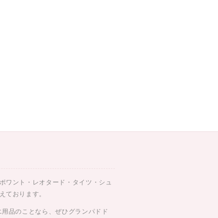
ポワント・レオタード・タイツ・シュ
えております。
エ用品のことなら、ぜひグランパドド