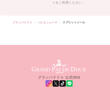
ゥをご利用ください。
グランパドドゥ
バレエシューズ
スプリットソール
グランパドドゥ サイトフッター
グランパドドゥ 公式SNS