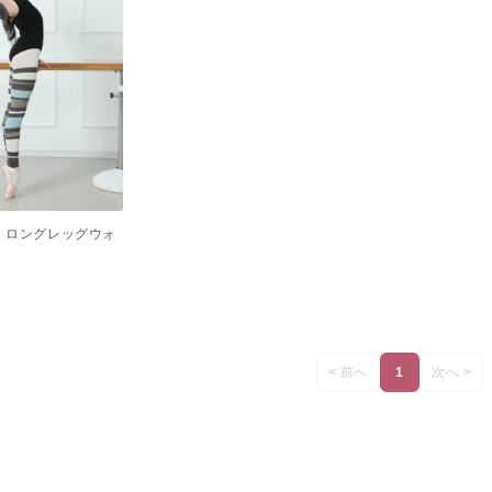
ャ）ロングレッグウォ
< 前へ
1
次へ >