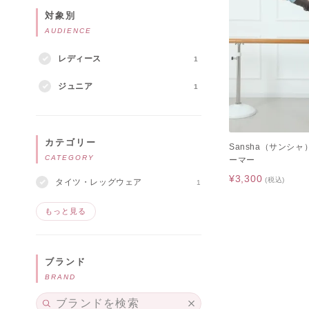
対象別
AUDIENCE
レディース
1
ジュニア
1
カテゴリー
Sansha（サンシ
CATEGORY
ーマー
¥3,300
(税込)
タイツ・レッグウェア
1
もっと見る
ブランド
BRAND