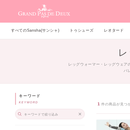
メインコンテンツ
すべてのSansha(サンシャ)
トゥシューズ
レオタード
レ
レッグウォーマー・レッグウェア
バ
キーワード
KEYWORD
1
件の商品が見つ