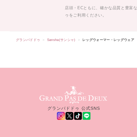
店頭・ECともに、確かな品質と豊富
ゥをご利用ください。
グランパドドゥ
Sansha(サンシャ)
レッグウォーマー・レッグウェア
グランパドドゥ サイトフッター
グランパドドゥ 公式SNS