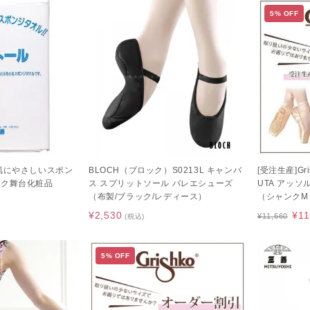
5% OFF
お肌にやさしいスポン
BLOCH（ブロック）S0213L キャンバ
[受注生産]Gr
イク舞台化粧品
ス スプリットソール バレエシューズ
UTA アッソ
（布製/ブラック/レディース）
（シャンクM
¥2,530
¥11
¥11,660
(税込)
5% OFF