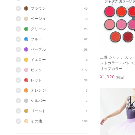
ブラウン
40
ベージュ
70
グリーン
25
ブルー
67
パープル
58
三善 シャレナ カラ
イエロー
4
ントカラー）バレエ
リップカラー
ピンク
177
¥1,320
(税込)
レッド
38
オレンジ
5
シルバー
2
ゴールド
1
その他
100