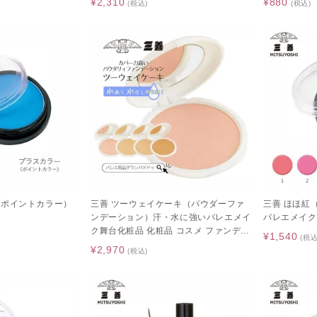
¥2,310
¥880
(税込)
(税込)
（ポイントカラー）
三善 ツーウェイケーキ（パウダーファ
三善 ほほ紅
ンデーション）汗・水に強いバレエメイ
バレエメイク
ク舞台化粧品 化粧品 コスメ ファンデ
¥1,540
(税込
ファンデーション カバー力 毛穴
¥2,970
(税込)