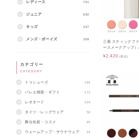
レディース
751
ジュニア
692
キッズ
337
メンズ・ボーイズ
309
三善 スティックフ
ースメークアップ）
¥2,420
(税込)
カテゴリー
CATEGORY
トゥシューズ
184
バレエ雑貨・ギフト
172
レオタード
103
タイツ・レッグウェア
56
舞台化粧・コスメ
45
ウォームアップ・サウナウェア
33