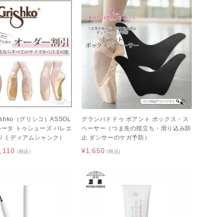
ishko（グリシコ）ASSOL
グランパドドゥ ポアント ボックス・ス
ルータ トゥシューズ バレエ
ペーサー（つま先の指立ち・滑り込み防
 / ミディアムシャンク）
止 ダンサーのケガ予防）
,110
¥1,650
(税込)
(税込)