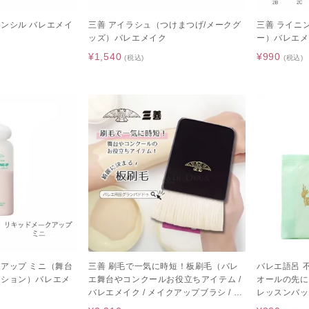
ペンシル バレエメイ
三善 アイラシュ（つけまつげ/メークグ
三善 ライニ
ッズ）バレエメイク
ー）バレエメ
¥1,540
¥990
(税込)
(税込)
クアップ ミニ（舞台
三善 刷毛で一気に時短！板刷毛（バレ
バレエ語呂 
ーション）バレエメ
エ舞台やコンクールお役立ちアイテム /
オールの先に
バレエメイク / メイクアップブラシ / は
レッスンバッ
け）
ギフト