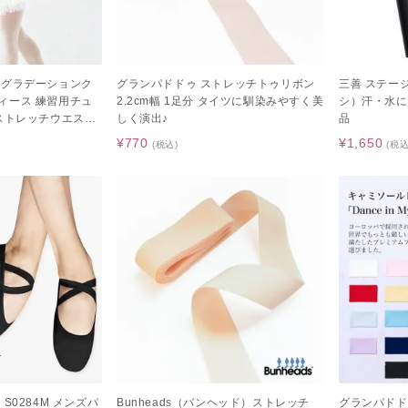
めグラデーションク
グランパドドゥ ストレッチトゥリボン
三善 ステー
ィース 練習用チュ
2.2cm幅 1足分 タイツに馴染みやすく美
シ）汗・水に
ストレッチウエス
しく演出♪
品
¥770
¥1,650
(税込)
(税込
S0284M メンズパ
Bunheads（バンヘッド）ストレッチ
グランパドド