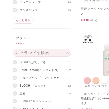
バレエシューズ
28
三善 メークアップ
ダンスバッグ
25
ク
¥990
もっと見る
(税込)
ブランド
BRAND
Grishko(グリシコ)
162
Shinzi Katoh(シンジカトウ)
147
シューズグッズ（フットケア）
81
BLOCH(ブロック)
52
三善
45
三善 リキッドメー
用化粧品/ファンデ
Bunheads(バンヘッド)
41
イク