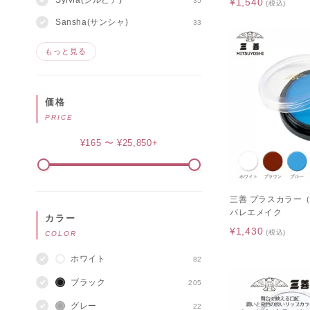
Sylvia(シルビア)
35
¥1,540
(税込)
Sansha(サンシャ)
33
もっと見る
価格
PRICE
¥165 〜 ¥25,850+
三善 プラスカラー
バレエメイク
カラー
¥1,430
(税込)
COLOR
ホワイト
82
ブラック
205
グレー
22