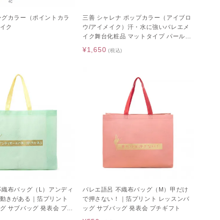
ングカラー（ポイントカラ
三善 シャレナ ポップカラー（アイブロ
イク
ウ/アイメイク）汗・水に強いバレエメ
イク舞台化粧品 マットタイプ パールタ
イプ アイシャドウ アイブロウ チーク
¥1,650
(税込)
不織布バッグ（L）アンディ
バレエ語呂 不織布バッグ（M）甲だけ
動きがある｜箔プリント
で押さない！｜箔プリント レッスンバ
グ サブバッグ 発表会 プチ
ッグ サブバッグ 発表会 プチギフト