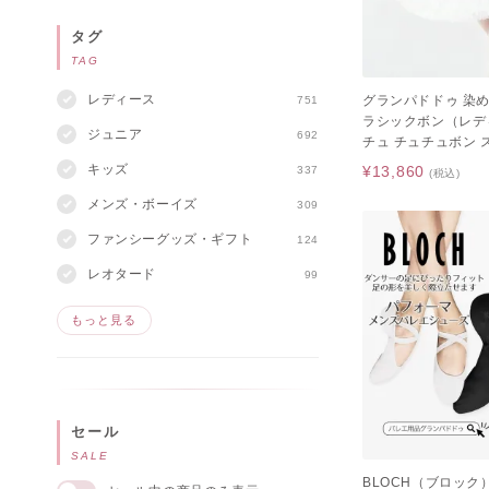
タグ
TAG
レディース
グランパドドゥ 染
751
ラシックボン（レデ
ジュニア
692
チュ チュチュボン 
ト）
キッズ
¥13,860
337
(税込)
メンズ・ボーイズ
309
ファンシーグッズ・ギフト
124
レオタード
99
もっと見る
セール
SALE
BLOCH（ブロック）