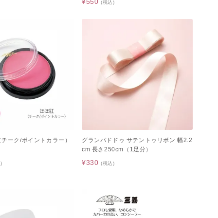
¥550
(税込)
（チーク/ポイントカラー）
グランパドドゥ サテントゥリボン 幅2.2
cm 長さ250cm（1足分）
¥330
)
(税込)