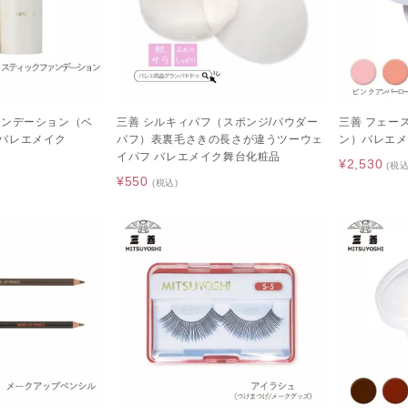
ァンデーション（ベ
三善 シルキィパフ（スポンジ/パウダー
三善 フェー
バレエメイク
パフ）表裏毛さきの長さが違うツーウェ
ン）バレエメ
イパフ バレエメイク舞台化粧品
¥2,530
(税込
¥550
(税込)