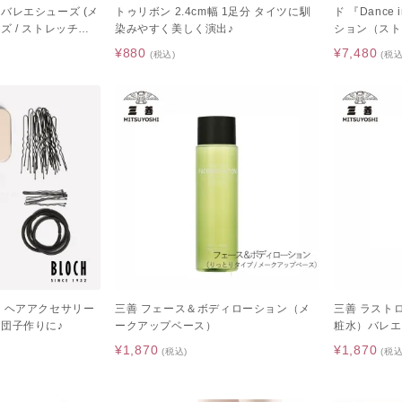
バレエシューズ (メ
トゥリボン 2.4cm幅 1足分 タイツに馴
ド 『Dance 
ズ / ストレッチバ
染みやすく美しく演出♪
ション（スト
ク / ホワイト)
ト付き / ジ
¥880
¥7,480
(税込)
(税込
バレエレオタ
ク）ヘアアクセサリー
三善 フェース＆ボディローション（メ
三善 ラスト
お団子作りに♪
ークアップベース）
粧水）バレエ
¥1,870
¥1,870
(税込)
(税込