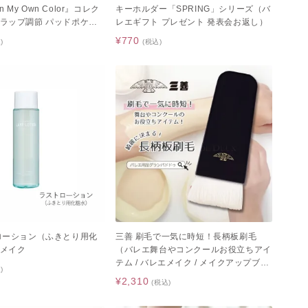
in My Own Color』コレク
キーホルダー「SPRING」シリーズ（バ
ラップ調節 パッドポケッ
レエギフト プレゼント 発表会お返し）
ュニア サイズ 大人サイズ /
¥770
)
(税込)
ード）
ローション（ふきとり用化
三善 刷毛で一気に時短！長柄板刷毛
メイク
（バレエ舞台やコンクールお役立ちアイ
テム / バレエメイク / メイクアップブラ
)
シ / はけ）
¥2,310
(税込)