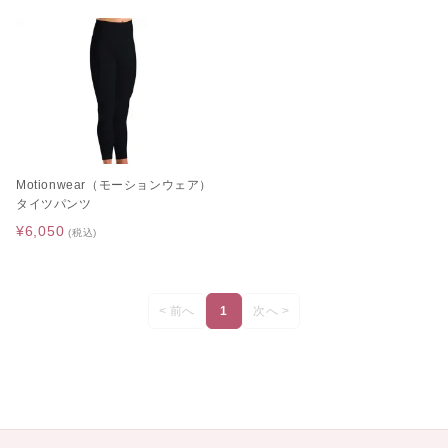
[A4カレンダープレゼント]サタ
ゴールデンウィーク期間中のお
ネラ
荷物のお届けに関するお知らせ
2026.05.01
2026.04.26
Motionwear（モーションウェア）
レゼント]バレ
 ギュリナー
タイツパンツ
¥6,050
(税込)
< 前へ
1
次へ >