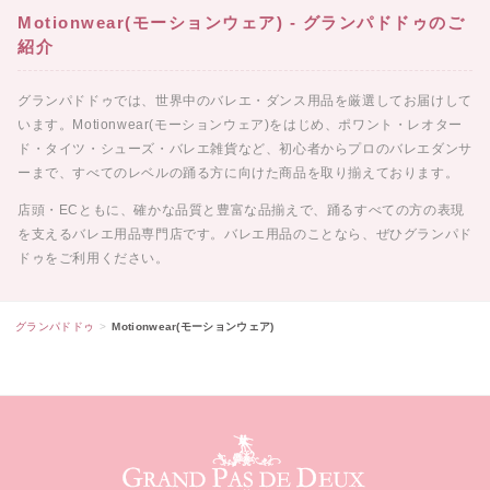
Motionwear(モーションウェア) - グランパドドゥのご
紹介
グランパドドゥでは、世界中のバレエ・ダンス用品を厳選してお届けして
います。Motionwear(モーションウェア)をはじめ、ポワント・レオター
ド・タイツ・シューズ・バレエ雑貨など、初心者からプロのバレエダンサ
ーまで、すべてのレベルの踊る方に向けた商品を取り揃えております。
店頭・ECともに、確かな品質と豊富な品揃えで、踊るすべての方の表現
を支えるバレエ用品専門店です。バレエ用品のことなら、ぜひグランパド
ドゥをご利用ください。
グランパドドゥ
Motionwear(モーションウェア)
グランパドドゥ サイトフッター