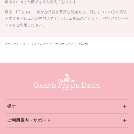
踊る方に向けた商品を取り揃えております。
店頭・ECともに、確かな品質と豊富な品揃えで、踊るすべての方の表現
を支えるバレエ用品専門店です。バレエ用品のことなら、ぜひグランパド
ドゥをご利用ください。
グランパドドゥ
ウォームアップ・サウナウェア
パンツ
グランパドドゥ サイトフッター
探す
ご利用案内・サポート