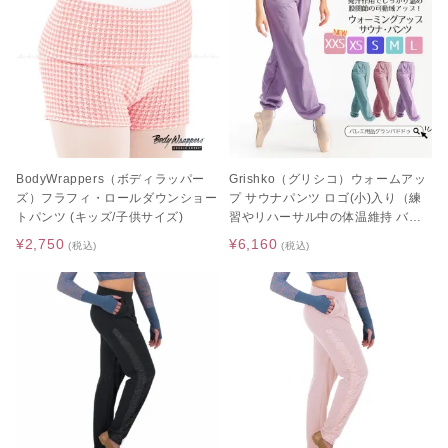
BodyWrappers（ボディラッパー
Grishko（グリシコ）ウォームアッ
ズ）フラフィ・ロールダウンショー
プ サウナパンツ ロゴ(小)入り（練
トパンツ (キッズ/子供サイズ)
習やリハーサル中の体温維持 バレ
エウェア 大人サイズ ジュニアサイ
¥2,750
¥6,160
(税込)
(税込)
ズ ダスティピンク グレイピンク）