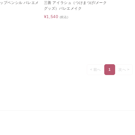
アップペンシル バレエメ
三善 アイラシュ（つけまつげ/メーク
グッズ）バレエメイク
¥1,540
(税込)
< 前へ
1
次へ >