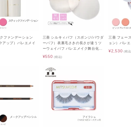
ックファンデーション
三善 シルキィパフ（スポンジ/パウダ
三善 フェー
クアップ）バレエメイ
ーパフ）表裏毛さきの長さが違うツ
ョン）バレエ
ーウェイパフ バレエメイク舞台化粧
¥2,530
(税込
品
¥550
)
(税込)