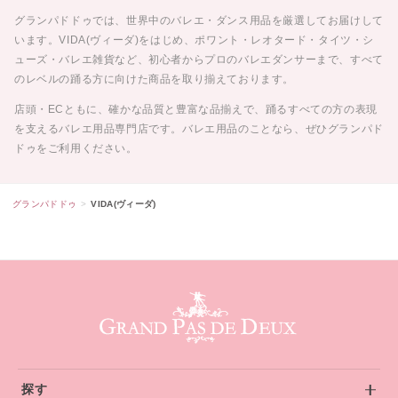
グランパドドゥでは、世界中のバレエ・ダンス用品を厳選してお届けして
います。VIDA(ヴィーダ)をはじめ、ポワント・レオタード・タイツ・シ
ューズ・バレエ雑貨など、初心者からプロのバレエダンサーまで、すべて
のレベルの踊る方に向けた商品を取り揃えております。
店頭・ECともに、確かな品質と豊富な品揃えで、踊るすべての方の表現
を支えるバレエ用品専門店です。バレエ用品のことなら、ぜひグランパド
ドゥをご利用ください。
グランパドドゥ
VIDA(ヴィーダ)
グランパドドゥ サイトフッター
探す