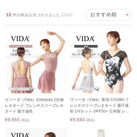
12
件の商品が見つかりました
(2ms)
ヴィーダ（Vida）Emelada 2分袖
ヴィーダ（Vida）香澄 CASIMI フ
レオタード フレンチスリーブレオ
レンチスリーブレオタード 吸汗速
タード 吸汗速乾
乾 UVカット UPF50+ 日本製 レデ
ィース ジュニア
¥9,955
¥9,680
(税込)
(税込)