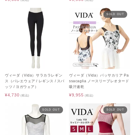
SOLD OUT
[A4カレンダープレゼント]サタ
ゴールデンウィーク期間中のお
ネラ
荷物のお届けに関するお知らせ
2026.05.01
2026.04.26
レゼント]バレ
 ギュリナー
ヴィーダ（Vida）サラカラレギン
ヴィーダ（Vida）パッサカリア Pa
ス（バレエウェア / レギンス / スパ
ssacaglia ノースリーブレオタード
ッツ / ヨガウェア）
吸汗速乾
¥4,730
¥9,955
(税込)
(税込)
SOLD OUT
SOLD OUT