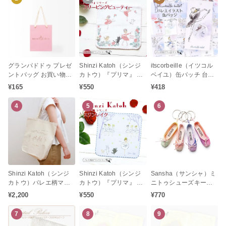
グランパドドゥ プレゼ
Shinzi Katoh（シンジ
itscorbeille（イツコル
ントバッグ お買い物袋
カトウ）『プリマ』 シ
ベイユ）缶バッチ 台紙
（小） プレゼント手提
リーズ スリーピングビ
付き（バレエステーシ
¥165
¥550
¥418
げ袋にも喜ばれる金箔
ューティー タオルチー
ョナリー プレゼント お
押し袋
フ バレエ柄 プレゼント
返し 発表会お返し 白鳥
4
5
6
発表会
の湖 眠れる森の美女 く
るみ割り人形 ドン・キ
ホーテ ジゼル）
Shinzi Katoh（シンジ
Shinzi Katoh（シンジ
Sansha（サンシャ）ミ
カトウ）バレエ柄マチ
カトウ）『プリマ』 シ
ニトゥシューズキーホ
付きトートバッグ レ
リーズ スワンレイク タ
ルダー「SPRING」シ
¥2,200
¥550
¥770
ヴェランス
オルチーフ バレエ柄 プ
リーズ（バレエギフト
レゼント 発表会
プレゼント 発表会お返
7
8
9
し）