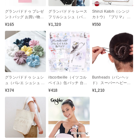
グランパドドゥ プレゼ
グランパドドゥ レース
Shinzi Katoh（シンジ
ントバッグ お買い物袋
フリルシュシュ（バレ
カトウ）『プリマ』 シ
（小） プレゼント手提
エ 子供 キッズ ジュニア
リーズ スリーピングビ
¥165
¥1,320
¥550
げ袋にも喜ばれる金箔
お団子 シニヨン ヘアア
ューティー タオルチー
押し袋
クセサリー 発表会 レッ
フ バレエ柄 プレゼント
スン リボン パール）
発表会
グランパドドゥ シュシ
itscorbeille（イツコル
Bunheads（バンヘッ
ュ（バレエ シュシュ サ
ベイユ）缶バッチ 台紙
ド） スーパーヘビーウ
テン お団子 ギフト 子供
付き（バレエステーシ
エイト ヘアピン Uピン
¥374
¥418
¥1,210
大人）
ョナリー プレゼント お
（長さ7.6cmタイプ）
返し 発表会お返し 白鳥
の湖 眠れる森の美女 く
るみ割り人形 ドン・キ
ホーテ ジゼル）