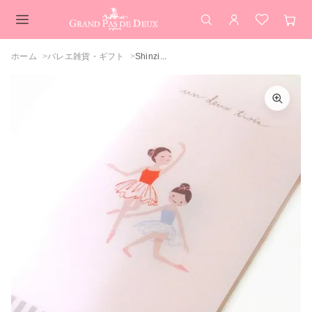
検索
アカウント
お気に入
カー
メインコンテンツ
ホーム
バレエ雑貨・ギフト
Shinzi...
Shinzi Katoh（シンジカトウ）バレエ チ
カラーを選択してください
ケットホルダー プリエ バレエ柄ステーシ
ョナリー文具
プリエ
閉じる
カートを見る
買い物を続ける
閉じる