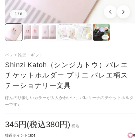
1 / 6
画像：1／6
バレエ雑貨・ギフト
Shinzi Katoh（シンジカトウ）バレエ
チケットホルダー プリエ バレエ柄ス
テーショナリー文具
ほんのり優しいカラーが大人かわいい、バレリーナのチケットホルダ
ーです♪
345円(税込380円)
税込
獲得ポイント:
3pt
0