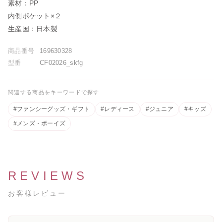
素材：PP
内側ポケット×２
生産国：日本製
[A4カレンダープレゼント]サタ
ゴールデンウィーク期間中のお
商品番号
169630328
ネラ
荷物のお届けに関するお知らせ
2026.05.01
2026.04.26
型番
CF02026_skfg
関連する商品をキーワードで探す
レゼント]バレ
 ギュリナー
#ファンシーグッズ・ギフト
#レディース
#ジュニア
#キッズ
#メンズ・ボーイズ
REVIEWS
お客様レビュー