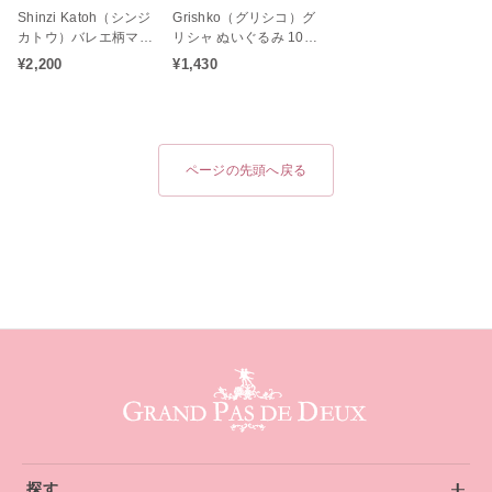
Shinzi Katoh（シンジ
Grishko（グリシコ）グ
カトウ）バレエ柄マチ
リシャ ぬいぐるみ 10c
付きトートバッグ レ
m（発表会 ギフト バレ
¥2,200
¥1,430
ヴェランス
エ雑貨）
ページの先頭へ戻る
グランパドドゥ サイトフッター
探す