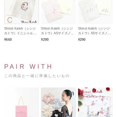
Shinzi Katoh（シンジ
Shinzi Katoh（シンジ
Shinzi Katoh（シンジ
カトウ）イニシャル
カトウ）A5サイズノー
カトウ）A5サイズノー
『C』刺繍入り バレエ
ト バレエシリーズ アラ
ト バレエシリーズ レヴ
¥660
¥290
¥290
柄タオルチーフ
ベスク バレエ柄ステー
ェランス バレエ柄ステ
ショナリー文具
ーショナリー文具
PAIR WITH
この商品と一緒に準備したいもの