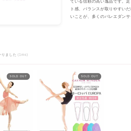
ている信頼の高い逸品です。足
ト感、バランスが取りやすいだ
いことが、多くのバレエダンサ
かりました
(1ms)
SOLD OUT
SOLD OUT