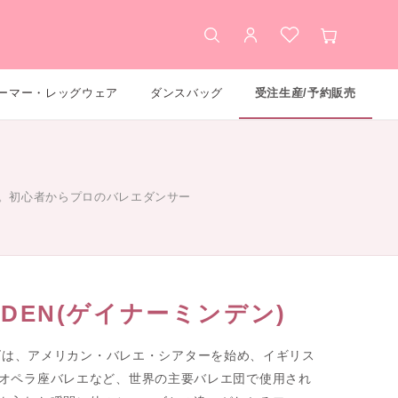
検索
アカウント
お気に入り
カート
ーマー・レッグウェア
ダンスバッグ
受注生産/予約販売
。初心者からプロのバレエダンサー
INDEN(ゲイナーミンデン)
シューズは、アメリカン・バレエ・シアターを始め、イギリス
オペラ座バレエなど、世界の主要バレエ団で使用され