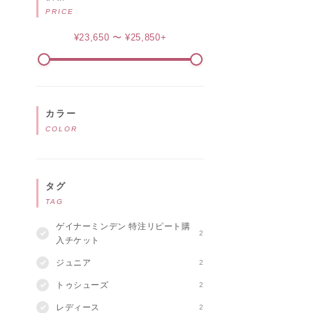
PRICE
¥23,650 〜 ¥25,850+
カラー
COLOR
タグ
TAG
ゲイナーミンデン 特注リピート購
2
入チケット
ジュニア
2
トゥシューズ
2
レディース
2