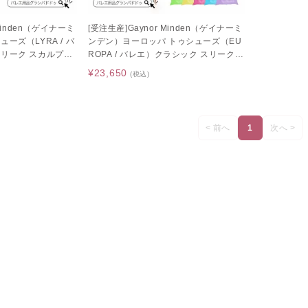
 Minden（ゲイナーミ
[受注生産]Gaynor Minden（ゲイナーミ
ーズ（LYRA / バ
ンデン）ヨーロッパ トゥシューズ（EU
スリーク スカルプテ
ROPA / バレエ）クラシック スリーク
スカルプテッド
¥23,650
(税込)
< 前へ
1
次へ >