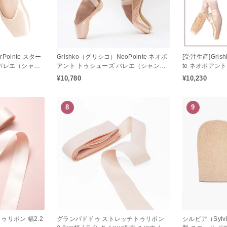
rPointe スター
Grishko（グリシコ）NeoPointe ネオポ
[受注生産]Gris
バレエ（シャン
アント トゥシューズ バレエ（シャンク
te ネオポアン
キシブル）
R / リインフォーストシャンク）
¥10,780
¥10,230
8
9
ゥリボン 幅2.2
グランパドドゥ ストレッチトゥリボン
シルビア（Sylv