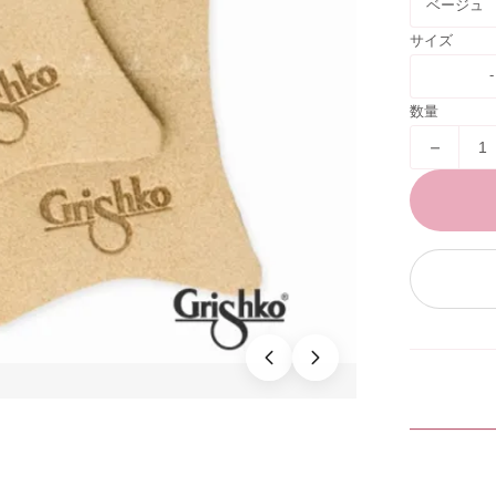
ベージュ
サイズ
-
数量
－