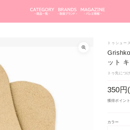
Grishko（グリシコ） スエード ポアントパット キ
カラーを選択してください
ャップ トゥ先の保護 滑り止めに♪
トゥシュー
ベージュ
Gris
ット 
閉じる
カートを見る
買い物を続ける
トゥ先につ
閉じる
350円
獲得ポイント
カラー