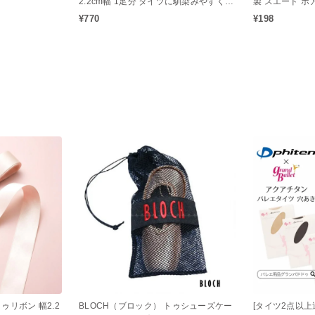
）
2.2cm幅 1足分 タイツに馴染みやすく美
製 スエード ポ
しく演出♪
¥770
¥198
ゥリボン 幅2.2
BLOCH（ブロック） トゥシューズケー
[タイツ2点以上