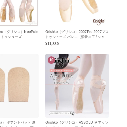
hko（グリシコ）NeoPoin
Grishko（グリシコ）2007Pro 2007プロ
ト トゥシューズ
トゥシューズ バレエ（消音加工 / シャン
クM / ミディアムシャンク）
¥11,880
10
ia） ポアントパット 皮
Grishko（グリシコ）ASSOLUTA アッソ