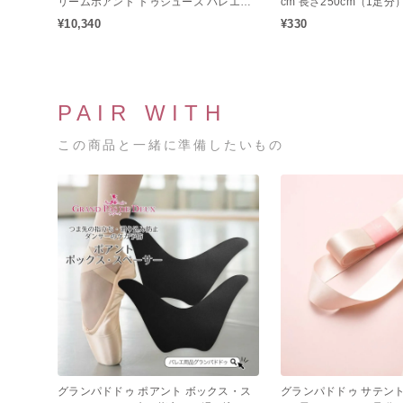
リームポアント トゥシューズ バレエ
cm 長さ250cm（1足分
（シャンクM / ミディアムシャンク）
¥10,340
¥330
PAIR WITH
この商品と一緒に準備したいもの
グランパドドゥ ポアント ボックス・ス
グランパドドゥ サテント