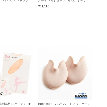
アントパット キャップ
ルータ トゥシューズ バレエ（シャンク
M / ミディアムシャンク）
¥11,110
送料無料]ファイテン（P
Bunheads（バンヘッド）アウチポーチ