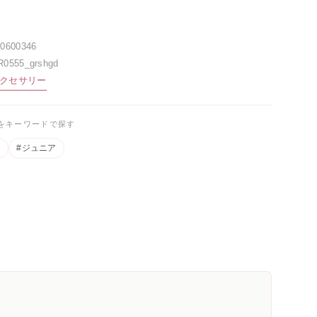
00600346
R0555_grshgd
クセサリー
をキーワードで探す
ス
#ジュニア