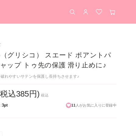
検索
アカウント
お気に入り
カート
ズ
hko（グリシコ） スエード ポアントパ
キャップ トゥ先の保護 滑り止めに♪
け破れやすいサテンを保護し長持ちさせます♪
(税込385円)
税込
:
3pt
11
人がお気に入りに登録中