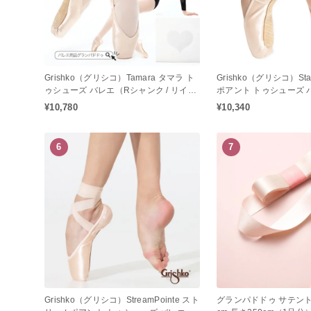
Grishko（グリシコ）Tamara タマラ ト
Grishko（グリシコ）Sta
ゥシューズ バレエ（Rシャンク / リイン
ポアント トゥシューズ 
フォーストシャンク）
クMF / ミディアムフレ
¥10,780
¥10,340
6
7
Grishko（グリシコ）StreamPointe スト
グランパドドゥ サテント