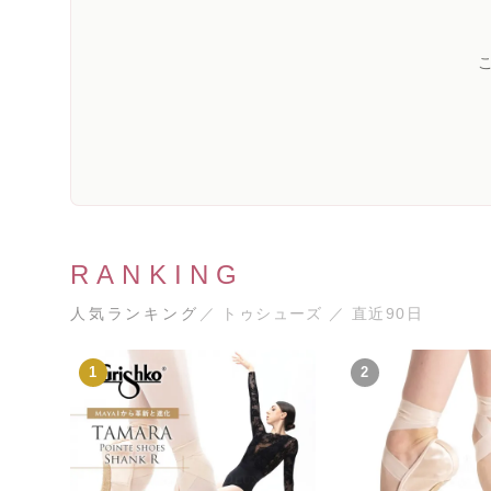
RANKING
人気ランキング
／ トゥシューズ ／ 直近90日
1
2