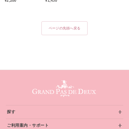
¥2,200
¥1,430
ヴェランス
エ雑貨）
ページの先頭へ戻る
グランパドドゥ サイトフッター
探す
ご利用案内・サポート