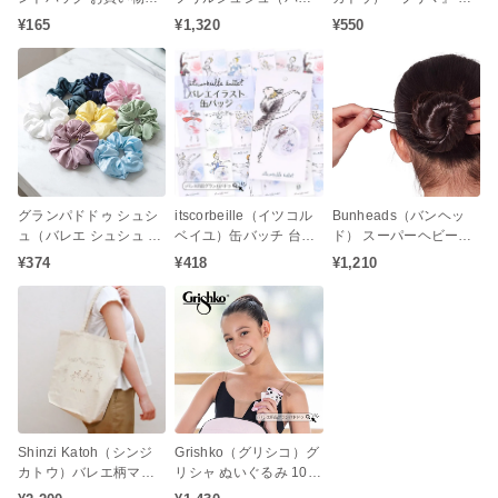
（小） プレゼント手提
エ 子供 キッズ ジュニア
リーズ スリーピングビ
¥165
¥1,320
¥550
げ袋にも喜ばれる金箔
お団子 シニヨン ヘアア
ューティー タオルチー
押し袋
クセサリー 発表会 レッ
フ バレエ柄 プレゼント
スン リボン パール）
発表会
グランパドドゥ シュシ
itscorbeille（イツコル
Bunheads（バンヘッ
ュ（バレエ シュシュ サ
ベイユ）缶バッチ 台紙
ド） スーパーヘビーウ
テン お団子 ギフト 子供
付き（バレエステーシ
エイト ヘアピン Uピン
¥374
¥418
¥1,210
大人）
ョナリー プレゼント お
（長さ7.6cmタイプ）
返し 発表会お返し 白鳥
の湖 眠れる森の美女 く
るみ割り人形 ドン・キ
ホーテ ジゼル）
Shinzi Katoh（シンジ
Grishko（グリシコ）グ
カトウ）バレエ柄マチ
リシャ ぬいぐるみ 10c
付きトートバッグ レ
m（発表会 ギフト バレ