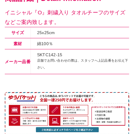
イニシャル『O』刺繍入り タオルチーフのサイズ
などご案内致します。
[A4カレンダープレゼント]サタ
ゴールデンウィーク期間中のお
ネラ
荷物のお届けに関するお知らせ
サイズ
25x25cm
2026.05.01
2026.04.26
素材
綿100％
SKTC142-15
レゼント]バレ
 ギュリナー
店舗でお問い合わせの際は、スタッフへ上記品番をお伝え下
メーカー品番
さい。