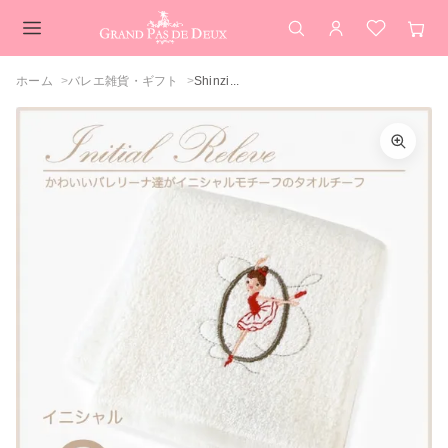
検索
アカウント
お気に入
カー
メインコンテンツ
ホーム
バレエ雑貨・ギフト
Shinzi...
Shinzi Katoh（シンジカトウ）イニシャ
カラーを選択してください
ル『O』刺繍入り バレエ柄タオルチーフ
アイボリー
ピンク
カートを見る
買い物を続ける
閉じる
閉じる