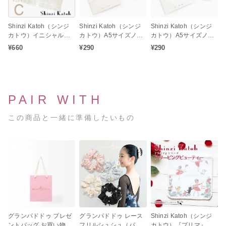
Shinzi Katoh（シンジ
Shinzi Katoh（シンジ
Shinzi Katoh（シンジ
カトウ）イニシャル
カトウ）A5サイズノー
カトウ）A5サイズノー
『C』刺繍入り バレエ
ト バレエシリーズ アラ
ト バレエシリーズ レヴ
¥660
¥290
¥290
柄タオルチーフ
ベスク バレエ柄ステー
ェランス バレエ柄ステ
ショナリー文具
ーショナリー文具
PAIR WITH
この商品と一緒に準備したいもの
グランパドドゥ プレゼ
グランパドドゥ レース
Shinzi Katoh（シンジ
ントバッグ お買い物袋
フリルシュシュ（バレ
カトウ）『プリマ』 シ