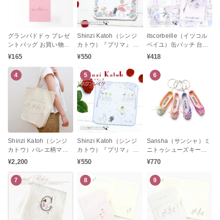
グランパドドゥ プレゼ
Shinzi Katoh（シンジ
itscorbeille（イツコル
ントバッグ お買い物袋
カトウ）『プリマ』 シ
ベイユ）缶バッチ 台紙
（小） プレゼント手提
リーズ スリーピングビ
付き（バレエステーシ
¥165
¥550
¥418
げ袋にも喜ばれる金箔
ューティー タオルチー
ョナリー プレゼント お
押し袋
フ バレエ柄 プレゼント
返し 発表会お返し 白鳥
4
5
6
発表会
の湖 眠れる森の美女 く
るみ割り人形 ドン・キ
ホーテ ジゼル）
Shinzi Katoh（シンジ
Shinzi Katoh（シンジ
Sansha（サンシャ）ミ
カトウ）バレエ柄マチ
カトウ）『プリマ』 シ
ニトゥシューズキーホ
付きトートバッグ レ
リーズ スワンレイク タ
ルダー「SPRING」シ
¥2,200
¥550
¥770
ヴェランス
オルチーフ バレエ柄 プ
リーズ（バレエギフト
レゼント 発表会
プレゼント 発表会お返
7
8
9
し）