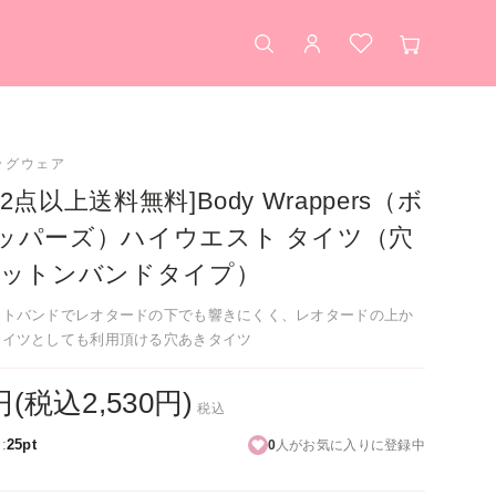
検索
アカウント
お気に入り
カート
ッグウェア
2点以上送料無料]Body Wrappers（ボ
ッパーズ）ハイウエスト タイツ（穴
コットンバンドタイプ）
ストバンドでレオタードの下でも響きにくく、レオタードの上か
タイツとしても利用頂ける穴あきタイツ
0円(税込2,530円)
税込
:
25pt
0
人がお気に入りに登録中