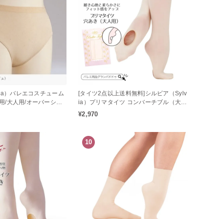
via）バレエコスチューム
[タイツ2点以上送料無料]シルビア（Sylv
用/大人用/オーバーショ
ia）プリマタイツ コンバーチブル（大人
用 / 穴あき）フィット感アップのバレエ
¥2,970
タイツ♪
10