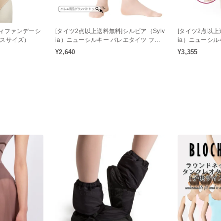
ディファンデーシ
[タイツ2点以上送料無料]シルビア（Sylv
[タイツ2点以上
ースサイズ）
ia）ニューシルキー バレエタイツ フー
ia）ニューシ
ター（大人用）
バーチブル（大
¥2,640
¥3,355