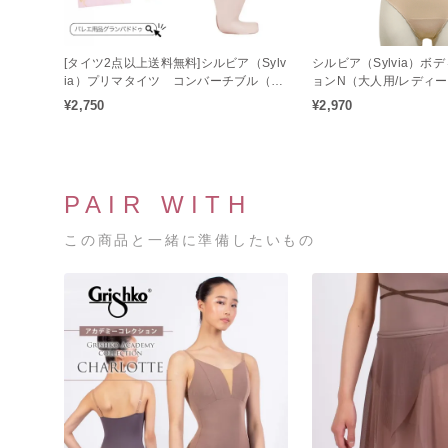
[タイツ2点以上送料無料]シルビア（Sylv
シルビア（Sylvia）ボ
ia）プリマタイツ コンバーチブル（子
ョンN（大人用/レディ
供用 / 穴あき）フィット感アップのバレ
¥2,750
¥2,970
エタイツ♪
PAIR WITH
この商品と一緒に準備したいもの