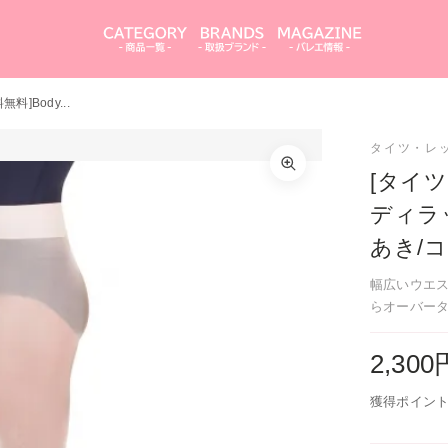
]Body...
[タイツ2点以上送料無料]Body Wrappers（ボディ
ラッパーズ）ハイウエスト タイツ（穴あき/コット
タイツ・レ
カラーを選択してください
ンバンドタイプ）
[タイツ
ダンスピンク
ディラ
カートを見る
買い物を続ける
あき/
シアトリカルピンク
幅広いウエ
閉じる
閉じる
らオーバー
2,30
獲得ポイント