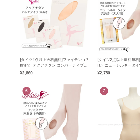
[タイツ2点以上送料無料]ファイテン（P
[タイツ2点以上送料無料]
hiten）アクアチタン コンバーティブル
ia）ニューシルキータイ
バレエタイツ（穴あき / 大人タイツ / ジ
ルタイプ（大人用）
¥2,860
¥2,750
ュニアタイツ）アクアチタン配合の心身
をリラックス状態へとサポート♪
6
7