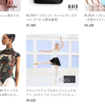
メッシュ巻きスカ
BLOCH（ブロック）ウォームアップブ
BLOCH（ブ
ーツ ブーティ(男女兼用)
（子供サイズ / 
スリーブレオター
¥7,480
¥4,180
ド）
EMI キャップス
グランパドドゥ プルオンメッシュスカ
 Labelコレクシ
ート（レディース ジュニア ストレッチ
ウエスト 履き込みタイプ バレエスカー
¥4,620
ト）