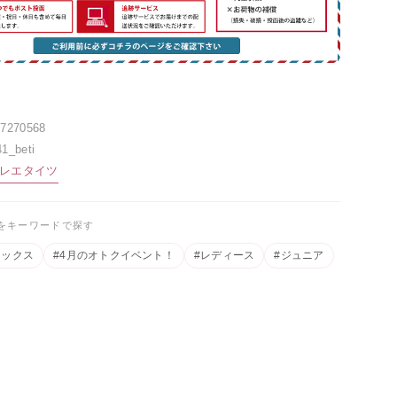
47270568
1_beti
レエタイツ
をキーワードで探す
ソックス
#4月のオトクイベント！
#レディース
#ジュニア