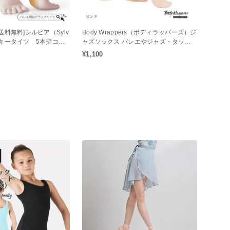
送料無料]シルビア（Sylv
Body Wrappers（ボディラッパーズ）ジ
ルキータイツ 5本指コン
ャズソックス バレエやジャズ・タップ
人用）
ダンスに最適
¥1,100