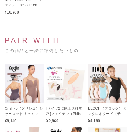
ェア）Lilac Garden Vik
a ロングスリーブトッ
¥10,780
プ バレエウェア
PAIR WITH
この商品と一緒に準備したいもの
Grishko（グリシコ）シ
[タイツ2点以上送料無
BLOCH（ブロック）タ
ャーロット キャミソー
料]ファイテン（Phite
ンクレオタード（子供
ル レオタード（ジュニ
n）アクアチタン コン
サイズ / ジュニア / キッ
¥8,140
¥2,860
¥4,180
アキャミソール / 大人キ
バーティブル バレエタ
ズ / ノースリーブレオタ
ャミソールレオタード /
イツ（穴あき / 大人タイ
ード / バレエレオター