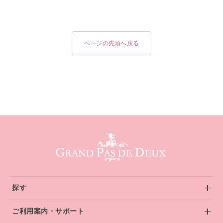
ッグ / ロールケース / バ
レエシューズバッグ / バ
レエアイテム）
ページの先頭へ戻る
グランパドドゥ サイトフッター
探す
ご利用案内・サポート