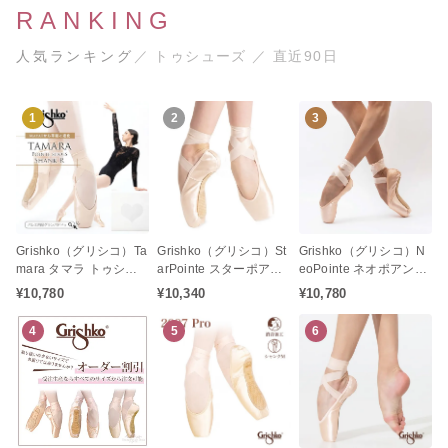
RANKING
人気ランキング
／ トゥシューズ ／ 直近90日
1
2
3
Grishko（グリシコ）Ta
Grishko（グリシコ）St
Grishko（グリシコ）N
mara タマラ トゥシュ
arPointe スターポアン
eoPointe ネオポアント
ーズ バレエ（Rシャン
ト トゥシューズ バレエ
トゥシューズ バレエ
¥10,780
¥10,340
¥10,780
ク / リインフォーストシ
（シャンクMF / ミディ
（シャンクR / リインフ
ャンク）
アムフレキシブル）
ォーストシャンク）
4
5
6