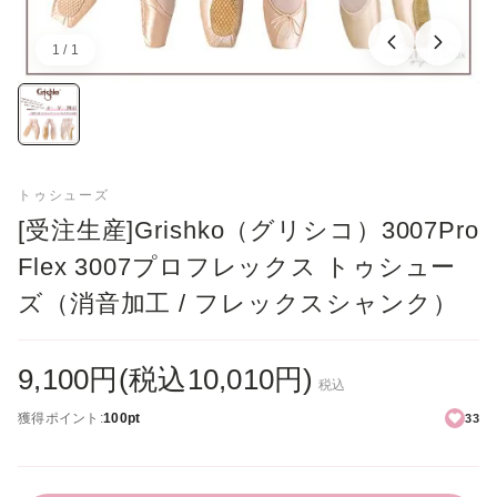
3.5
1 / 1
画像：1／1
4
4.5
トゥシューズ
5
[受注生産]Grishko（グリシコ）3007Pro
Flex 3007プロフレックス トゥシュー
5.5
ズ（消音加工 / フレックスシャンク）
6
6.5
9,100円(税込10,010円)
税込
獲得ポイント:
100pt
33
7
7.5