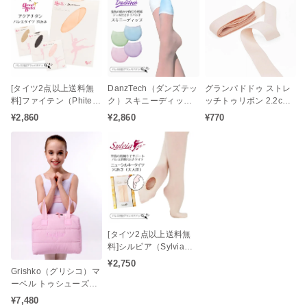
[タイツ2点以上送料無
DanzTech（ダンズテッ
グランパドドゥ ストレ
料]ファイテン（Phite
ク）スキニーディップ
ッチトゥリボン 2.2cm
n）アクアチタン コン
トゥパッド 薄く軽量で
幅 1足分 タイツに馴染
¥2,860
¥2,860
¥770
バーティブル バレエタ
冷却性あるジェルトゥ
みやすく美しく演出♪
イツ（穴あき / 大人タイ
パッド
ツ / ジュニアタイツ）ア
クアチタン配合の心身
をリラックス状態へと
サポート♪
[タイツ2点以上送料無
料]シルビア（Sylvia）
ニューシルキータイツ
¥2,750
Grishko（グリシコ）マ
コンバーチブルタイプ
ーベル トゥシューズケ
（大人用）
ース（ポアント収納バ
¥7,480