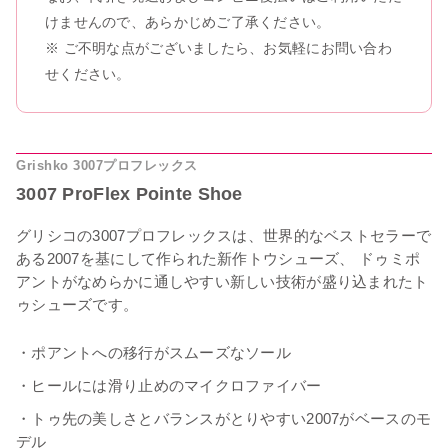
けませんので、あらかじめご了承ください。
※ ご不明な点がございましたら、お気軽にお問い合わ
せください。
[A4カレンダープレゼント]サタ
ゴールデンウィーク期間中のお
ネラ
荷物のお届けに関するお知らせ
2026.05.01
2026.04.26
Grishko 3007プロフレックス
レゼント]バレ
3007 ProFlex Pointe Shoe
 ギュリナー
グリシコの3007プロフレックスは、世界的なベストセラーで
ある2007を基にして作られた新作トウシューズ、 ドゥミポ
アントがなめらかに通しやすい新しい技術が盛り込まれたト
ゥシューズです。
・ポアントへの移行がスムーズなソール
・ヒールには滑り止めのマイクロファイバー
・トゥ先の美しさとバランスがとりやすい2007がベースのモ
デル