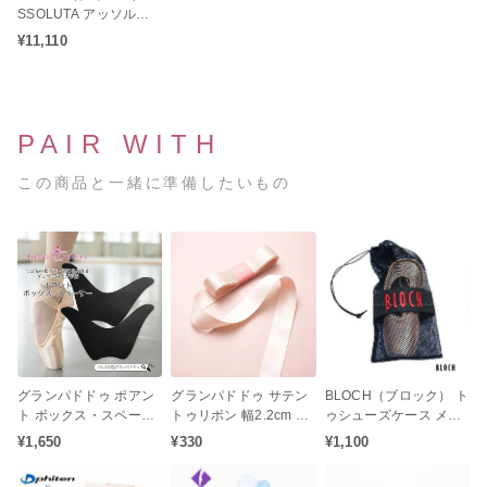
SSOLUTA アッソルー
タ トゥシューズ バレエ
¥11,110
（シャンクM / ミディア
ムシャンク）
PAIR WITH
この商品と一緒に準備したいもの
グランパドドゥ ポアン
グランパドドゥ サテン
BLOCH（ブロック） ト
ト ボックス・スペーサ
トゥリボン 幅2.2cm 長
ゥシューズケース メッ
ー（つま先の指立ち・
さ250cm（1足分）
シュバッグ
¥1,650
¥330
¥1,100
滑り込み防止 ダンサー
のケガ予防）