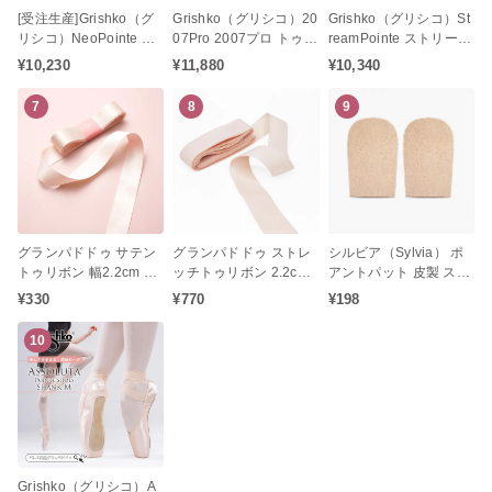
[受注生産]Grishko（グ
Grishko（グリシコ）20
Grishko（グリシコ）St
リシコ）NeoPointe ネ
07Pro 2007プロ トゥシ
reamPointe ストリーム
オポアント トゥシュー
ューズ バレエ（消音加
ポアント トゥシューズ
¥10,230
¥11,880
¥10,340
ズ
工 / シャンクM / ミディ
バレエ（シャンクM / ミ
アムシャンク）
ディアムシャンク）
7
8
9
グランパドドゥ サテン
グランパドドゥ ストレ
シルビア（Sylvia） ポ
トゥリボン 幅2.2cm 長
ッチトゥリボン 2.2cm
アントパット 皮製 スエ
さ250cm（1足分）
幅 1足分 タイツに馴染
ード ポアントパット キ
¥330
¥770
¥198
みやすく美しく演出♪
ャップ
10
Grishko（グリシコ）A