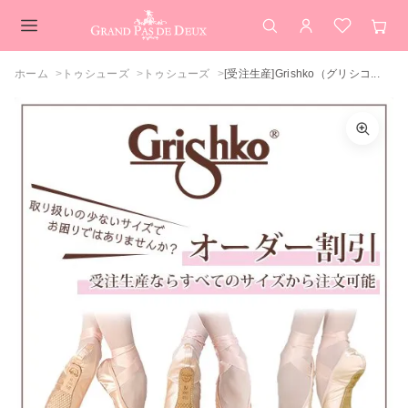
検索
アカウント
お気に入
カー
メインコンテンツ
ホーム
トゥシューズ
トゥシューズ
[受注生産]Grishko（グリシコ...
[受注生産]Grishko（グリシコ）3007Pro
Flex 3007プロフレックス トゥシューズ
サイズを選択してください
（消音加工 / フレックスシャンク）
0.5
カートを見る
買い物を続ける
1
1.5
閉じる
2
2.5
3