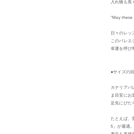
入れ物も長
“May these 
日々のレッ
このバレエ
幸運を呼び
●サイズの
カナリアバ
ま目安にお
足先にぴた
たとえば、普
5」が最適