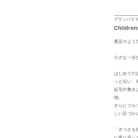
グランパドド
Children
素足のよう
小さな一歩
はじめての
っと沿い、
起毛中敷き
地。
さらにフル
しい足づか
「きつさを
に寄り添っ