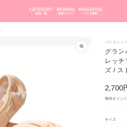
.
グランパドドゥ「Canary」 カナリア ストレッチ
ルソールバレエシューズ (子供サイズ / ストレッチ
バレエシュ
サイズを選択してください
レエシューズ / ピンク)
グランパ
11
レッチ
カートを見る
買い物を続ける
ズ / 
11.5
12
閉じる
2,70
12.5
獲得ポイント
13
サイズ
13.5