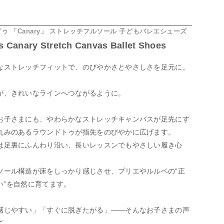
ゥ 「Canary」 ストレッチフルソール 子どもバレエシューズ
s Canary Stretch Canvas Ballet Shoes
なストレッチフィットで、のびやかさとやさしさを足元に。
が、きれいなラインへつながるように。
お子さまにも、やわらかなストレッチキャンバスが足先にす
丸みのあるラウンドトゥが指先をのびやかに広げます。
は足裏にふんわり沿い、長いレッスンでもやさしい履き心
ソール構造が床をしっかり感じさせ、プリエやルルベの“正
い”を自然に育てます。
感じやすい」「すぐに脱ぎたがる」――そんなお子さまの声
て。