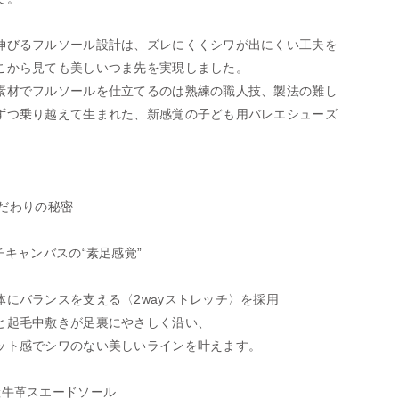
伸びるフルソール設計は、ズレにくくシワが出にくい工夫を
こから見ても美しいつま先を実現しました。
素材でフルソールを仕立てるのは熟練の職人技、製法の難し
ずつ乗り越えて生まれた、新感覚の子ども用バレエシューズ
 こだわりの秘密
チキャンバスの“素足感覚”
体にバランスを支える〈2wayストレッチ〉を採用
と起毛中敷きが足裏にやさしく沿い、
ット感でシワのない美しいラインを叶えます。
産牛革スエードソール