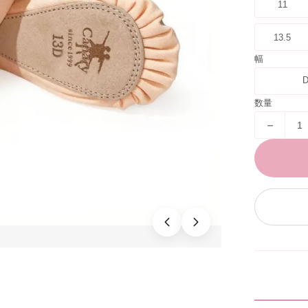
11
1
13.5
幅
1.5
閉じる
数量
－