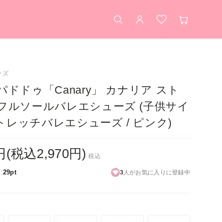
検索
アカウント
お気に入り
カート
フ
バ
ーズ
ドドゥ「Canary」 カナリア スト
フルソールバレエシューズ (子供サイ
ストレッチバレエシューズ / ピンク)
0円(税込2,970円)
税込
:
29pt
3
人がお気に入りに登録中