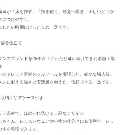
構造が「床を押す」「指を使う」感覚へ導き、正しい足づか
身につけやすく。
にしたい時期にぴったりの一足です。
が宿る仕立て
ダンスブランドを25年以上にわたり縫い続けてきた老舗工場
作
いストレッチ素材のフルソールを実現した、確かな職人技。
スンに耐える強さと安定感を備えた、信頼できる一足です。
ル収納クリアケース付き
ット素材で、ほのかに透ける上品なデザイン
もちろん、レッスンウェアや小物の仕分けにも便利で、レッ
の中を整理できます。