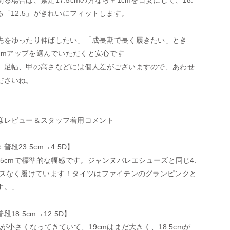
る場合は、素足17.5cmの方なら＋1cmを目安にして、18.
る「12.5」がきれいにフィットします。
先をゆったり伸ばしたい」「成長期で長く履きたい」とき
1cmアップを選んでいただくと安心です
、足幅、甲の高さなどには個人差がございますので、あわせ
ださいね。
様レビュー＆スタッフ着用コメント
段23.5cm→4.5D】
.5cmで標準的な幅感です。ジャンヌバレエシューズと同じ4.
レスなく履けています！タイツはファイテンのグランピンクと
す。」
18.5cm→12.5D】
靴が小さくなってきていて、19cmはまだ大きく、18.5cmが