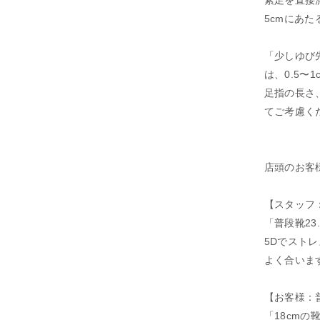
素足を直接測
5cmにあた
「少しゆび
は、0.5〜
足指の長さ
てご考慮く
店頭のお客
【スタッフ：普
「普段靴23
5Dでスト
よく合いま
【お客様：普段
「18cmの