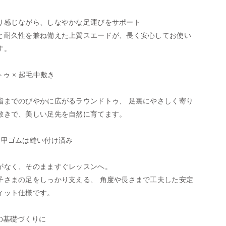
り感じながら、しなやかな足運びをサポート
と耐久性を兼ね備えた上質スエードが、長く安心してお使い
す。
トゥ × 起毛中敷き
指までのびやかに広がるラウンドトゥ、 足裏にやさしく寄り
敷きで、美しい足先を自然に育てます。
ト甲ゴムは縫い付け済み
がなく、そのまますぐレッスンへ。
子さまの足をしっかり支える、 角度や長さまで工夫した安定
ィット仕様です。
ての基礎づくりに