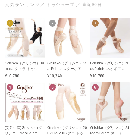
人気ランキング
／ トゥシューズ ／ 直近90日
1
2
3
Grishko（グリシコ）Ta
Grishko（グリシコ）St
Grishko（グリシコ）N
mara タマラ トゥシュ
arPointe スターポアン
eoPointe ネオポアント
ーズ バレエ（Rシャン
ト トゥシューズ バレエ
トゥシューズ バレエ
¥10,780
¥10,340
¥10,780
ク / リインフォーストシ
（シャンクMF / ミディ
（シャンクR / リインフ
ャンク）
アムフレキシブル）
ォーストシャンク）
4
5
6
[受注生産]Grishko（グ
Grishko（グリシコ）20
Grishko（グリシコ）St
リシコ）NeoPointe ネ
07Pro 2007プロ トゥシ
reamPointe ストリーム