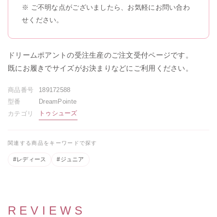
※ ご不明な点がございましたら、お気軽にお問い合わ
せください。
[A4カレンダープレゼント]サタ
ゴールデンウィーク期間中のお
ネラ
荷物のお届けに関するお知らせ
ドリームポアントの受注生産のご注文受付ページです。
2026.05.01
2026.04.26
既にお履きでサイズがお決まりなどにご利用ください。
商品番号
189172588
レゼント]バレ
 ギュリナー
型番
DreamPointe
トゥシューズ
カテゴリ
関連する商品をキーワードで探す
#レディース
#ジュニア
REVIEWS