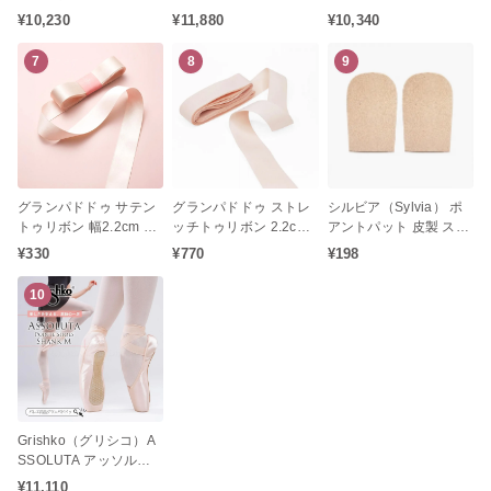
オポアント トゥシュー
ューズ バレエ（消音加
ポアント トゥシューズ
¥10,230
¥11,880
¥10,340
ズ
工 / シャンクM / ミディ
バレエ（シャンクM / ミ
アムシャンク）
ディアムシャンク）
7
8
9
グランパドドゥ サテン
グランパドドゥ ストレ
シルビア（Sylvia） ポ
トゥリボン 幅2.2cm 長
ッチトゥリボン 2.2cm
アントパット 皮製 スエ
さ250cm（1足分）
幅 1足分 タイツに馴染
ード ポアントパット キ
¥330
¥770
¥198
みやすく美しく演出♪
ャップ
10
Grishko（グリシコ）A
SSOLUTA アッソルー
タ トゥシューズ バレエ
¥11,110