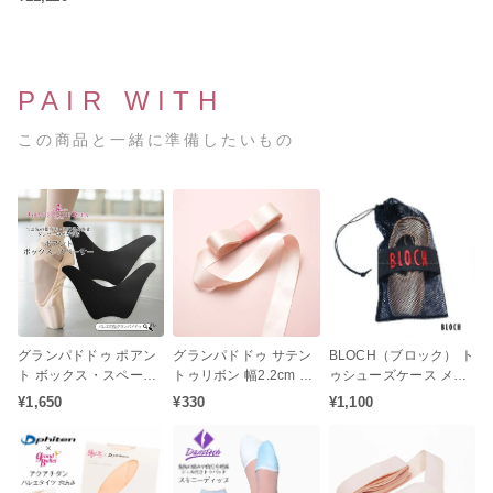
（シャンクM / ミディア
ムシャンク）
PAIR WITH
この商品と一緒に準備したいもの
グランパドドゥ ポアン
グランパドドゥ サテン
BLOCH（ブロック） ト
ト ボックス・スペーサ
トゥリボン 幅2.2cm 長
ゥシューズケース メッ
ー（つま先の指立ち・
さ250cm（1足分）
シュバッグ
¥1,650
¥330
¥1,100
滑り込み防止 ダンサー
のケガ予防）