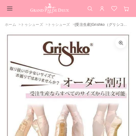
検索
アカウント
お気に入
カー
メインコンテンツ
ホーム
トゥシューズ
トゥシューズ
[受注生産]Grishko（グリシコ...
[受注生産]Grishko（グリシコ）DreamP
サイズを選択してください
ointe ドリームポアント トゥシューズ
0.5
1
カートを見る
買い物を続ける
1.5
閉じる
2
2.5
3