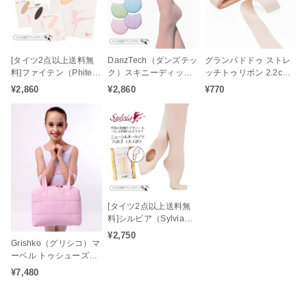
[タイツ2点以上送料無
DanzTech（ダンズテッ
グランパドドゥ ストレ
料]ファイテン（Phite
ク）スキニーディップ
ッチトゥリボン 2.2cm
n）アクアチタン コン
トゥパッド 薄く軽量で
幅 1足分 タイツに馴染
¥2,860
¥2,860
¥770
バーティブル バレエタ
冷却性あるジェルトゥ
みやすく美しく演出♪
イツ（穴あき / 大人タイ
パッド
ツ / ジュニアタイツ）ア
クアチタン配合の心身
をリラックス状態へと
サポート♪
[タイツ2点以上送料無
料]シルビア（Sylvia）
ニューシルキータイツ
¥2,750
Grishko（グリシコ）マ
コンバーチブルタイプ
ーベル トゥシューズケ
（大人用）
ース（ポアント収納バ
¥7,480
ッグ / ロールケース / バ
レエシューズバッグ / バ
レエアイテム）