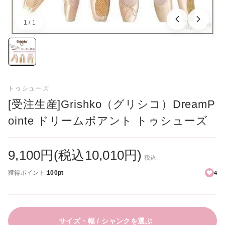
3.5
1 / 1
4
画像：1／1
4.5
5
トゥシューズ
[受注生産]Grishko（グリシコ）DreamP
5.5
ointe ドリームポアント トゥシューズ
6
9,100円(税込10,010円)
6.5
税込
獲得ポイント:
100pt
4
7
7.5
サイズ・幅 / シャンクを選ぶ