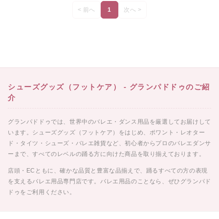
< 前へ
1
次へ >
シューズグッズ（フットケア） - グランパドドゥのご紹
介
グランパドドゥでは、世界中のバレエ・ダンス用品を厳選してお届けして
います。シューズグッズ（フットケア）をはじめ、ポワント・レオター
ド・タイツ・シューズ・バレエ雑貨など、初心者からプロのバレエダンサ
ーまで、すべてのレベルの踊る方に向けた商品を取り揃えております。
店頭・ECともに、確かな品質と豊富な品揃えで、踊るすべての方の表現
を支えるバレエ用品専門店です。バレエ用品のことなら、ぜひグランパド
ドゥをご利用ください。