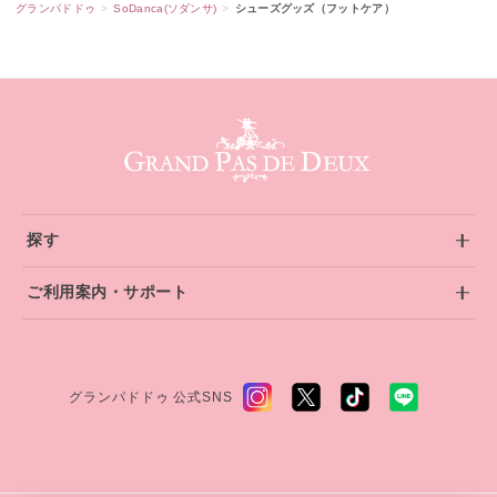
グランパドドゥ
SoDanca(ソダンサ)
シューズグッズ（フットケア）
グランパドドゥ サイトフッター
探す
ご利用案内・サポート
グランパドドゥ 公式SNS