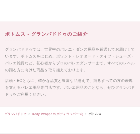
[A4カレンダープレゼント]サタ
ゴールデンウィーク期間中のお
ネラ
荷物のお届けに関するお知らせ
ボトムス - グランパドドゥのご紹介
2026.05.01
2026.04.26
グランパドドゥでは、世界中のバレエ・ダンス用品を厳選してお届けして
います。ボトムスをはじめ、ポワント・レオタード・タイツ・シューズ・
レゼント]バレ
バレエ雑貨など、初心者からプロのバレエダンサーまで、すべてのレベル
 ギュリナー
の踊る方に向けた商品を取り揃えております。
店頭・ECともに、確かな品質と豊富な品揃えで、踊るすべての方の表現
を支えるバレエ用品専門店です。バレエ用品のことなら、ぜひグランパド
ドゥをご利用ください。
グランパドドゥ
Body Wrappers(ボディラッパーズ)
ボトムス