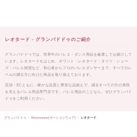
[A4カレンダープレゼント]サタ
ゴールデンウィーク期間中のお
ネラ
荷物のお届けに関するお知らせ
2026.05.01
2026.04.26
レオタード - グランパドドゥのご紹介
グランパドドゥでは、世界中のバレエ・ダンス用品を厳選してお届けして
レゼント]バレ
います。レオタードをはじめ、ポワント・レオタード・タイツ・シュー
 ギュリナー
ズ・バレエ雑貨など、初心者からプロのバレエダンサーまで、すべてのレ
ベルの踊る方に向けた商品を取り揃えております。
店頭・ECともに、確かな品質と豊富な品揃えで、踊るすべての方の表現
を支えるバレエ用品専門店です。バレエ用品のことなら、ぜひグランパド
ドゥをご利用ください。
グランパドドゥ
Motionwear(モーションウェア)
レオタード