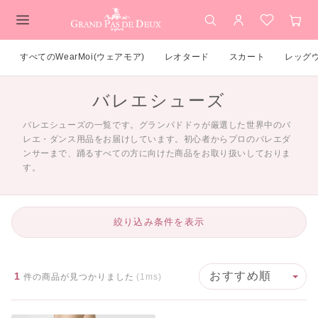
検索
アカウント
お気に入
カー
メインコンテンツ
すべてのWearMoi(ウェアモア)
レオタード
スカート
レッグ
バレエシューズ
バレエシューズの一覧です。グランパドドゥが厳選した世界中のバ
レエ・ダンス用品をお届けしています。初心者からプロのバレエダ
ンサーまで、踊るすべての方に向けた商品をお取り扱いしておりま
す。
絞り込み条件を表示
1
件の商品が見つかりました
(1ms)