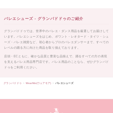
バレエシューズ - グランパドドゥのご紹介
グランパドドゥでは、世界中のバレエ・ダンス用品を厳選してお届けして
います。バレエシューズをはじめ、ポワント・レオタード・タイツ・シュ
ーズ・バレエ雑貨など、初心者からプロのバレエダンサーまで、すべての
レベルの踊る方に向けた商品を取り揃えております。
店頭・ECともに、確かな品質と豊富な品揃えで、踊るすべての方の表現
を支えるバレエ用品専門店です。バレエ用品のことなら、ぜひグランパド
ドゥをご利用ください。
グランパドドゥ
WearMoi(ウェアモア)
バレエシューズ
グランパドドゥ サイトフッター