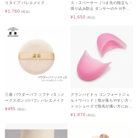
りタイプ バレエメイク
ス・スペーサー（つま先の指立ち・
滑り込み防止 ダンサーのケガ予
¥1,760
(税込)
防）
¥1,650
(税込)
三善 パウダーパフ ソフティS（メ
グランパドドゥ コンフォートジェ
ークスポンジ/パフ）バレエメイク
ルトウパッド｜指が落ちやすい方・
トゥシューズで指先が痛い方におす
¥495
(税込)
すめ
¥1,870
(税込)