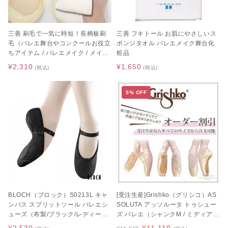
三善 刷毛で一気に時短！長柄板刷
三善 フキトール お肌にやさしいス
毛（バレエ舞台やコンクールお役立
ポンジタオル バレエメイク舞台化
ちアイテム / バレエメイク / メイク
粧品
アップブラシ / はけ）
¥2,310
¥1,650
(税込)
(税込)
5% OFF
BLOCH（ブロック）S0213L キャ
[受注生産]Grishko（グリシコ）AS
ンバス スプリットソール バレエシ
SOLUTA アッソルータ トゥシュー
ューズ（布製/ブラック/レディー
ズ バレエ（シャンクM / ミディアム
ス）
シャンク）