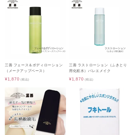
三善 フェース＆ボディローション
三善 ラストローション（ふきとり
（メークアップベース）
用化粧水）バレエメイク
¥1,870
¥1,870
(税込)
(税込)