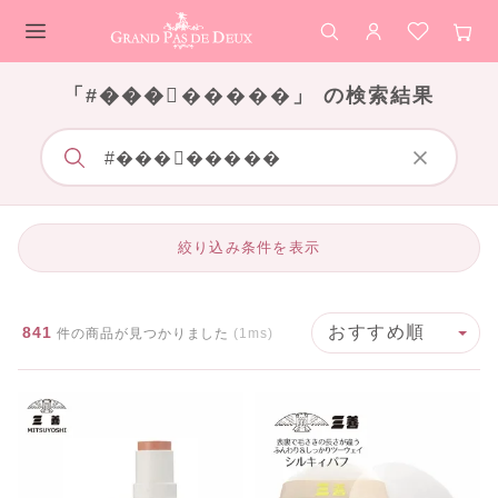
検索
アカウント
お気に入
カー
メインコンテンツ
「#���󥹥�����」 の検索結果
絞り込み条件を表示
841
件の商品が見つかりました
(1ms)