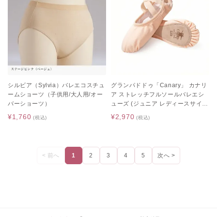
シルビア（Sylvia）バレエコスチュ
グランパドドゥ「Canary」 カナリ
ームショーツ（子供用/大人用/オー
ア ストレッチフルソールバレエシ
バーショーツ）
ューズ (ジュニア レディースサイズ
/ ストレッチバレエシューズ / ピン
¥1,760
¥2,970
(税込)
(税込)
ク)
< 前へ
1
2
3
4
5
次へ >