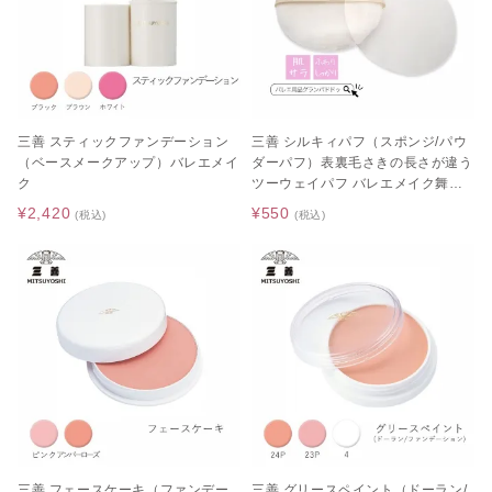
三善 スティックファンデーション
三善 シルキィパフ（スポンジ/パウ
（ベースメークアップ）バレエメイ
ダーパフ）表裏毛さきの長さが違う
ク
ツーウェイパフ バレエメイク舞台
化粧品
¥2,420
¥550
(税込)
(税込)
三善 フェースケーキ（ファンデー
三善 グリースペイント（ドーラン/