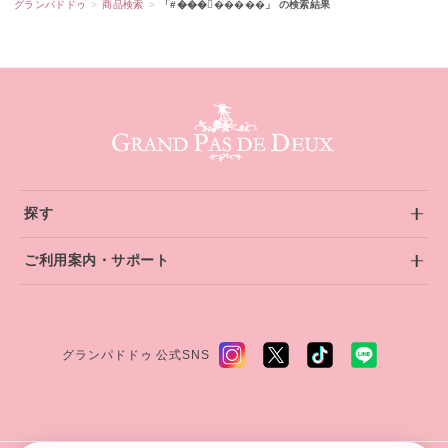
グランパドドゥ
商品検索
「#���󥹥�����」 の検索結果
グランパドドゥ サイトフッター
探す
ご利用案内・サポート
グランパドドゥ 公式SNS