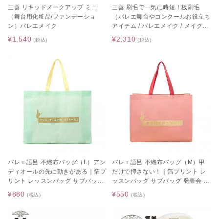
三善 リキッドメークアップ ミニ
三善 刷毛で一気に時短！板刷毛
（舞台用化粧品/ファンデーショ
（バレエ舞台やコンクールお役立ち
ン）バレエメイク
アイテム / バレエメイク / メイクア
ップブラシ / はけ）
¥1,540
¥2,310
(税込)
(税込)
[A4カレンダープレゼント]サタ
ゴールデンウィーク期間中のお
ネラ
荷物のお届けに関するお知らせ
2026.05.01
2026.04.26
レゼント]バレ
 ギュリナー
バレエ語呂 不織布バッグ（L）アン
バレエ語呂 不織布バッグ（M）甲
ディオールの先に動きがある｜箔プ
だけで押さない！｜箔プリント レ
リント レッスンバッグ サブバッグ
ッスンバッグ サブバッグ 発表会 プ
発表会 プチギフト
チギフト
¥880
¥550
(税込)
(税込)