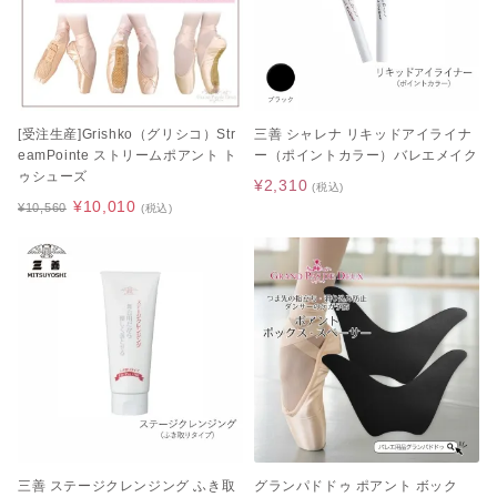
[受注生産]Grishko（グリシコ）Str
三善 シャレナ リキッドアイライナ
eamPointe ストリームポアント ト
ー（ポイントカラー）バレエメイク
ゥシューズ
¥2,310
(税込)
¥10,010
¥10,560
(税込)
三善 ステージクレンジング ふき取
グランパドドゥ ポアント ボック