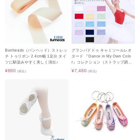
Bunheads（バンヘッド）ストレッ
グランパドドゥ キャミソールレオ
チ トゥリボン 2.4cm幅 1足分 タイ
タード 『Dance in My Own Colo
ツに馴染みやすく美しく演出♪
r』コレクション（ストラップ調節
パッドポケット付き / ジュニア サ
¥880
¥7,480
(税込)
(税込)
イズ 大人サイズ / バレエレオター
ド）