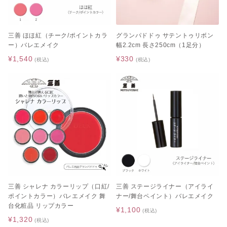
三善 ほほ紅（チーク/ポイントカラ
グランパドドゥ サテントゥリボン
ー）バレエメイク
幅2.2cm 長さ250cm（1足分）
¥1,540
¥330
(税込)
(税込)
三善 シャレナ カラーリップ（口紅/
三善 ステージライナー（アイライ
ポイントカラー）バレエメイク 舞
ナー/舞台ペイント）バレエメイク
台化粧品 リップカラー
¥1,100
(税込)
¥1,320
(税込)