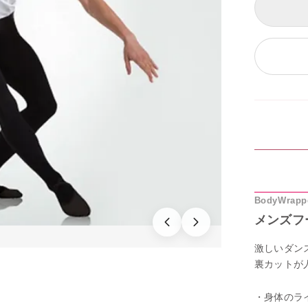
BodyWrapp
メンズフ
激しいダン
裏カットが
・身体のラ