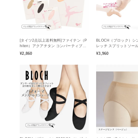
[タイツ2点以上送料無料]ファイテン（P
BLOCH（ブロック）シ
hiten）アクアチタン コンバーティブル
レッチ スプリットソール
バレエタイツ（穴あき / 大人タイツ / ジ
ズ
¥2,860
¥3,960
ュニアタイツ）アクアチタン配合の心身
をリラックス状態へとサポート♪