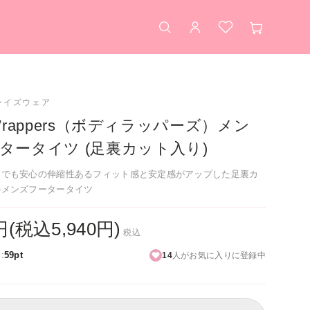
検索
アカウント
お気に入り
カート
ーイズウェア
 Wrappers（ボディラッパーズ）メン
ータータイツ (足裏カット入り)
スでも安心の伸縮性あるフィット感と安定感がアップした足裏カ
のメンズフータータイツ
0円(税込5,940円)
税込
:
59pt
14
人がお気に入りに登録中