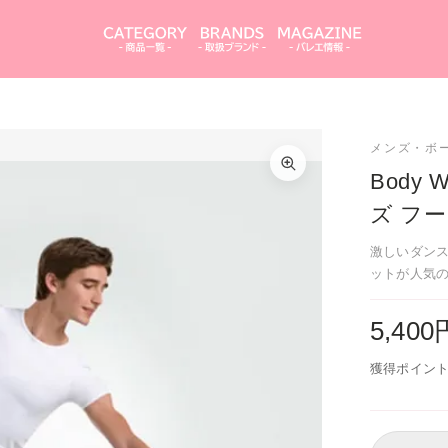
Body Wrappers（ボディラッパーズ）メンズ フー
カラーを選択してください
タータイツ (足裏カット入り)
メンズ・ボ
ブラック
Body
ズ フ
ホワイト
カートを見る
買い物を続ける
激しいダン
グレー
ットが人気
閉じる
閉じる
5,40
獲得ポイント