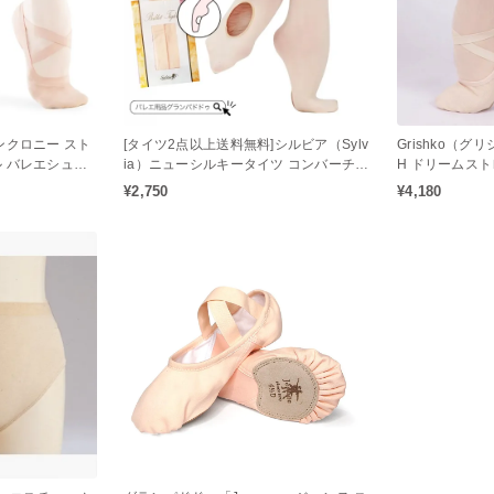
ンクロニー スト
[タイツ2点以上送料無料]シルビア（Sylv
Grishko（グリ
 バレエシュー
ia）ニューシルキータイツ コンバーチブ
H ドリームス
ルタイプ（大人用）
ル バレエシュ
¥2,750
¥4,180