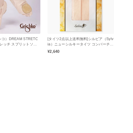
シコ）DREAM STRETC
[タイツ2点以上送料無料]シルビア（Sylv
トレッチ スプリットソー
ia）ニューシルキータイツ コンバーチブ
ーズ
ルタイプ（子供用）
¥2,640