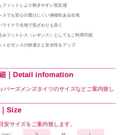
もフィットしより動きやすい安定感
ンスでも安心の透けにくい伸縮性ある生地
いライクラ生地で肌ざわりも良く
込みフットレス（レギンス）としてもご利用可能
ットがダンスの快適さと安全性をアップ
Detail infomation
ッパーズメンズタイツのサイズなどご案内致し
Size
目安サイズをご案内致します。
（cm）
S
M
L