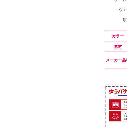
ウエ
股
カラー
素材
メーカー品