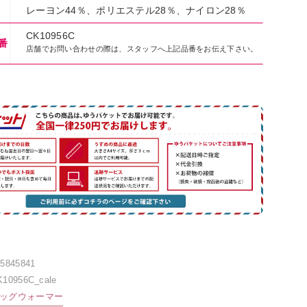
レーヨン44％、ポリエステル28％、ナイロン28％
CK10956C
番
店舗でお問い合わせの際は、スタッフへ上記品番をお伝え下さい。
35845841
K10956C_cale
ッグウォーマー