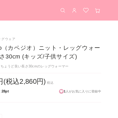
検索
アカウント
お気に入り
カート
長
ッグウェア
ezio（カペジオ）ニット・レッグウォー
さ30cm (キッズ/子供サイズ)
ちょうど良い長さ30cmのレッグウォーマー
0円(税込2,860円)
税込
:
28pt
1
人がお気に入りに登録中