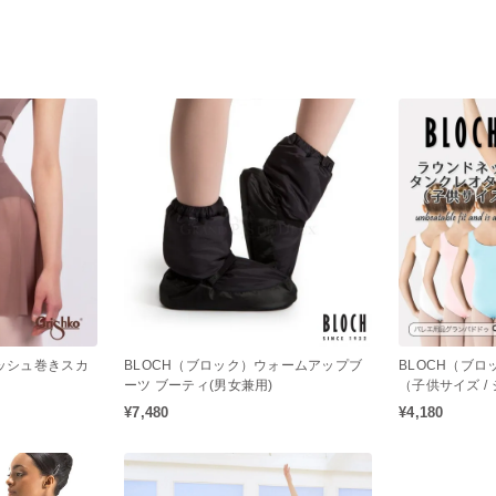
メッシュ巻きスカ
BLOCH（ブロック）ウォームアップブ
BLOCH（ブ
ーツ ブーティ(男女兼用)
（子供サイズ / 
スリーブレオター
¥7,480
¥4,180
ド）