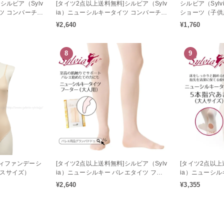
シルビア（Sylv
[タイツ2点以上送料無料]シルビア（Sylv
シルビア（Syl
ツ コンバーチブ
ia）ニューシルキータイツ コンバーチブ
ショーツ（子供
ルタイプ（子供用）
ーツ）
¥2,640
¥1,760
8
9
ディファンデーシ
[タイツ2点以上送料無料]シルビア（Sylv
[タイツ2点以上
ースサイズ）
ia）ニューシルキー バレエタイツ フー
ia）ニューシ
ター（大人用）
バーチブル（大
¥2,640
¥3,355