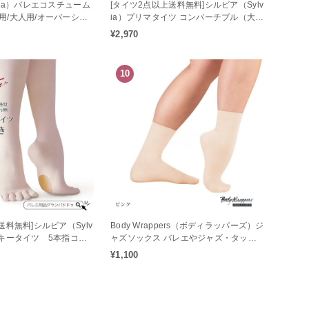
via）バレエコスチューム
[タイツ2点以上送料無料]シルビア（Sylv
用/大人用/オーバーショ
ia）プリマタイツ コンバーチブル（大人
用 / 穴あき）フィット感アップのバレエ
¥2,970
タイツ♪
10
送料無料]シルビア（Sylv
Body Wrappers（ボディラッパーズ）ジ
ルキータイツ 5本指コン
ャズソックス バレエやジャズ・タップ
人用）
ダンスに最適
¥1,100