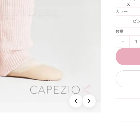
ズ
カラー
ピ
数量
－