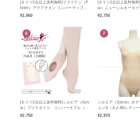
[タイツ2点以上送料無料]ファイテン（P
[タイツ2点以上送料無料]
hiten）アクアチタン コンバーティブル
ia）ニューシルキータイ
バレエタイツ（穴あき / 大人タイツ / ジ
ルタイプ（大人用）
¥2,860
¥2,750
ュニアタイツ）アクアチタン配合の心身
をリラックス状態へとサポート♪
6
7
[タイツ2点以上送料無料]シルビア（Sylv
シルビア（Sylvia）ボ
ia）プリマタイツ コンバーチブル（子
ョンN（大人用/レディ
供用 / 穴あき）フィット感アップのバレ
¥2,750
¥2,970
エタイツ♪