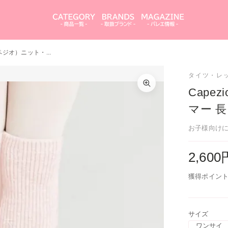
カペジオ）ニット・...
Capezio（カペジオ）ニット・レッグウォーマー 
サイズを選択してください
さ30cm (キッズ/子供サイズ)
タイツ・レ
ワンサイズ
Cap
マー 長
閉じる
カートを見る
買い物を続ける
お子様向けに
閉じる
2,60
獲得ポイント
サイズ
ワンサイ