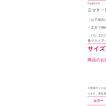
Capezio
ニット・
・お子様向
・丈夫で伸
・バレエだ
番マストア
サイズ｜
商品のお
※実測サイズ
ります。普段
カラー