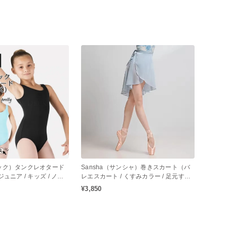
ロック）タンクレオタード
Sansha（サンシャ）巻きスカート（バ
ジュニア / キッズ / ノー
レエスカート / くすみカラー / 足元すっ
ド / バレエレオター
きりスカート丈）
¥3,850