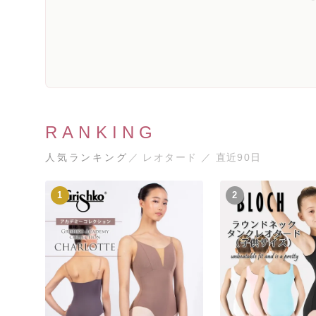
RANKING
人気ランキング
／ レオタード ／ 直近90日
1
2