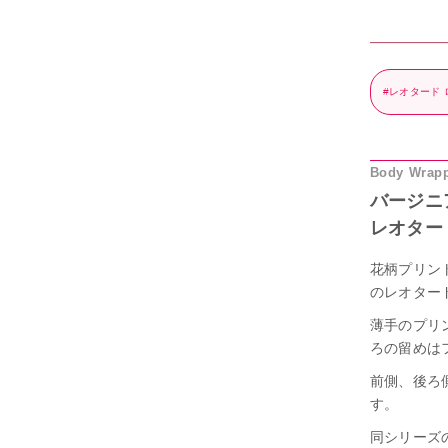
#レオタード
Body Wrap
バージニ
レオター
花柄プリン
のレオター
薄手のプリ
ろの留めは
前側、後ろ
す。
同シリーズ