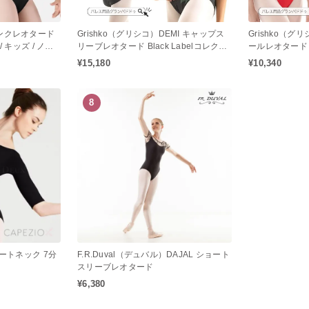
ンクレオタード
Grishko（グリシコ）DEMI キャップス
Grishko（グ
 キッズ / ノー
リーブレオタード Black Labelコレクシ
ールレオタード 
バレエレオター
ョン
¥15,180
¥10,340
8
ボートネック 7分
F.R.Duval（デュバル）DAJAL ショート
スリーブレオタード
¥6,380