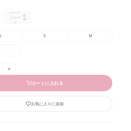
ダステ
完
ィロー
売
ズ
S
S
M
+
カートに入れる
お気に入りに追加