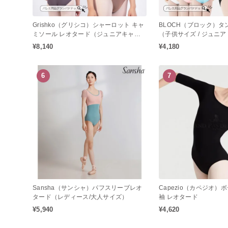
Grishko（グリシコ）シャーロット キャ
BLOCH（ブロック）タ
ミソール レオタード（ジュニアキャミ
（子供サイズ / ジュニア /
ソール / 大人キャミソールレオタード /
スリーブレオタード / 
¥8,140
¥4,180
バレエレオタード）
ド）
6
7
Sansha（サンシャ）パフスリーブレオ
Capezio（カペジオ）
タード（レディース/大人サイズ）
袖 レオタード
¥5,940
¥4,620