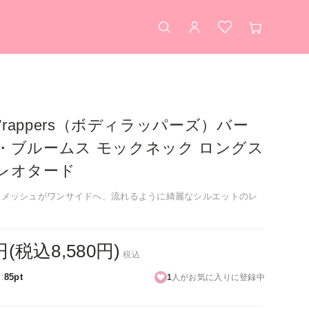
検索
アカウント
お気に入り
カート
・
 Wrappers（ボディラッパーズ）バー
・ブルームス モックネック ロングス
レオタード
トメッシュがワンサイドへ、流れるように綺麗なシルエットのレ
0円(税込8,580円)
税込
:
85pt
1
人がお気に入りに登録中