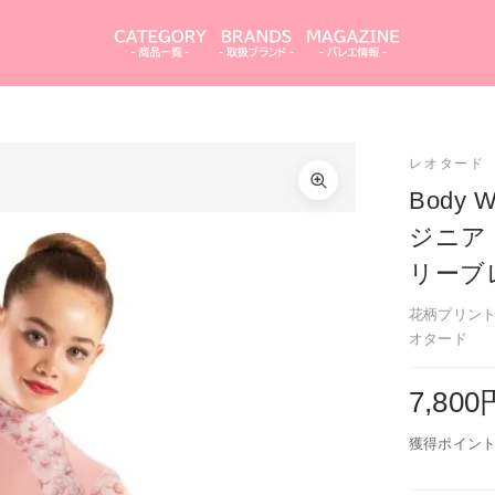
Body Wrappers（ボディラッパーズ）バージニア
カラーを選択してください
ブルームス モックネック ロングスリーブレオター
レオタード
ド
ブラック
Body
ジニア
ダスティローズ
カートを見る
買い物を続ける
リーブ
閉じる
花柄プリン
閉じる
オタード
7,80
獲得ポイント