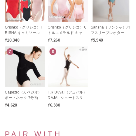
Grishko（グリシコ）T
Grishko（グリシコ）リ
Sansha（サンシャ）パ
RISHA キャミソールレ
トルエメラルド キャミ
フスリーブレオタード
オタード Radianceコレ
ソールレオタード スカ
（レディース/大人サイ
¥10,340
¥7,260
¥5,940
クション
ート付き（子供サイズ /
ズ）
ジュニア / キッズ）
7
8
Capezio（カペジオ）
F.R.Duval（デュバル）
ボートネック 7分袖 レ
DAJAL ショートスリー
オタード
ブレオタード
¥4,620
¥6,380
PAIR WITH