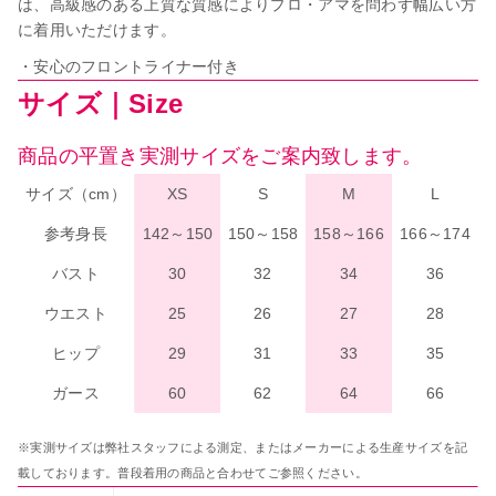
は、高級感のある上質な質感によりプロ・アマを問わず幅広い方
に着用いただけます。
・安心のフロントライナー付き
サイズ｜Size
[A4カレンダープレゼント]サタ
ゴールデンウィーク期間中のお
ネラ
荷物のお届けに関するお知らせ
2026.05.01
2026.04.26
商品の平置き実測サイズをご案内致します。
サイズ（cm）
XS
S
M
L
レゼント]バレ
 ギュリナー
参考身長
142～150
150～158
158～166
166～174
バスト
30
32
34
36
ウエスト
25
26
27
28
ヒップ
29
31
33
35
ガース
60
62
64
66
※実測サイズは弊社スタッフによる測定、またはメーカーによる生産サイズを記
載しております。普段着用の商品と合わせてご参照ください。