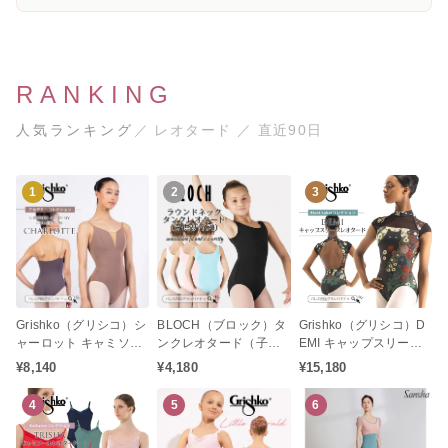
RANKING
人気ランキング
／ レオタード ／ 直近90日
1
2
3
Grishko（グリシコ）シ
BLOCH（ブロック）タ
Grishko（グリシコ）D
ャーロット キャミソー
ンクレオタード（子供
EMI キャップスリーブ
ル レオタード（ジュニ
サイズ / ジュニア / キッ
レオタード Black Label
¥8,140
¥4,180
¥15,180
アキャミソール / 大人キ
ズ / ノースリーブレオタ
コレクション
ャミソールレオタード /
ード / バレエレオター
4
5
6
バレエレオタード）
ド）