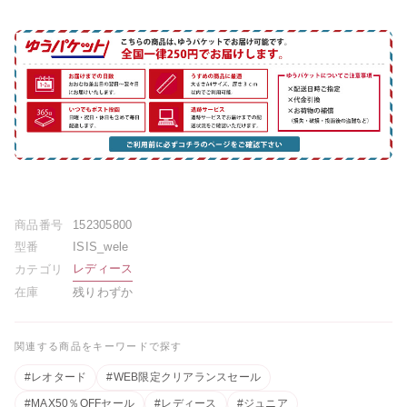
商品番号
152305800
型番
ISIS_wele
レディース
カテゴリ
在庫
残りわずか
関連する商品をキーワードで探す
#レオタード
#WEB限定クリアランスセール
#MAX50％OFFセール
#レディース
#ジュニア