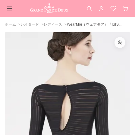
検索
アカウント
お気に入
カー
メインコンテンツ
ホーム
レオタード
レディース
WearMoi（ウェアモア）『ISIS...
WearMoi（ウェアモア）『ISIS』 メッシ
カラーを選択してください
ュストライプ ロングスリーブ レオタード
ブラック
閉じる
カートを見る
買い物を続ける
閉じる