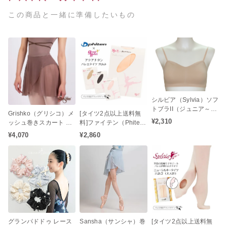
この商品と一緒に準備したいもの
シルビア（Sylvia）ソフ
トブラII（ジュニア～レ
Grishko（グリシコ）メ
[タイツ2点以上送料無
ディースサイズ）
¥2,310
ッシュ巻きスカート バ
料]ファイテン（Phite
レエスカート
n）アクアチタン コン
¥4,070
¥2,860
バーティブル バレエタ
イツ（穴あき / 大人タイ
ツ / ジュニアタイツ）ア
クアチタン配合の心身
をリラックス状態へと
サポート♪
グランパドドゥ レース
Sansha（サンシャ）巻
[タイツ2点以上送料無