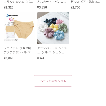
フリルシュシュ（バレ
きスカート（バレエス
料]シルビア（Sylvia）
エ 子供 キッズ ジュニア
カート / くすみカラー /
ニューシルキータイツ
¥1,320
¥3,850
¥2,750
お団子 シニヨン ヘアア
足元すっきりスカート
コンバーチブルタイプ
クセサリー 発表会 レッ
丈）
（大人用）
スン リボン パール）
ファイテン（Phiten）
グランパドドゥ シュシ
アクアチタン バレエシ
ュ（バレエ シュシュ サ
ョーツ（ジュニアショ
テン お団子 ギフト 子供
¥2,860
¥374
ーツ 子どもサイズ）ア
大人）
クアチタン配合の心身
をリラックス状態へと
サポート♪
ページの先頭へ戻る