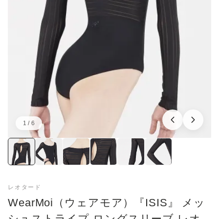
1 / 6
画像：1／6
レオタード
WearMoi（ウェアモア）『ISIS』 メッ
シュストライプ ロングスリーブ レオ