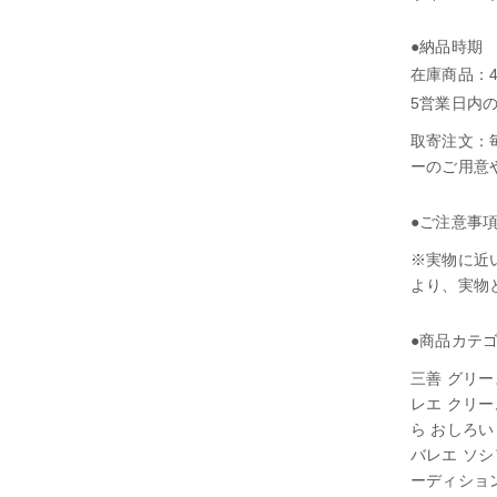
●納品時期
在庫商品：4、
5営業日内
取寄注文：
ーのご用意
●ご注意事
※実物に近
より、実物
●商品カテ
三善 グリー
レエ クリー
ら おしろい
バレエ ソシ
ーディショ