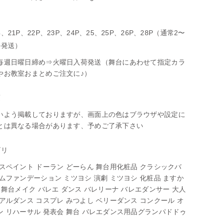
21P、22P、23P、24P、25、25P、26P、28P（通常2〜
の発送）
毎週日曜日締め⇒火曜日入荷発送（舞台にあわせて指定カラ
やお教室おまとめご注文に♪）
項
いよう掲載しておりますが、画面上の色はブラウザや設定に
とは異なる場合があります、予めご了承下さい
ゴリ
スペイント ドーラン どーらん 舞台用化粧品 クラシックバ
ムファンデーション ミツヨシ 演劇 ミツヨシ 化粧品 ますか
 舞台メイク バレエ ダンス バレリーナ バレエダンサー 大人
アルダンス コスプレ みつよし ベリーダンス コンクール オ
ン リハーサル 発表会 舞台 バレエダンス用品グランパドドゥ