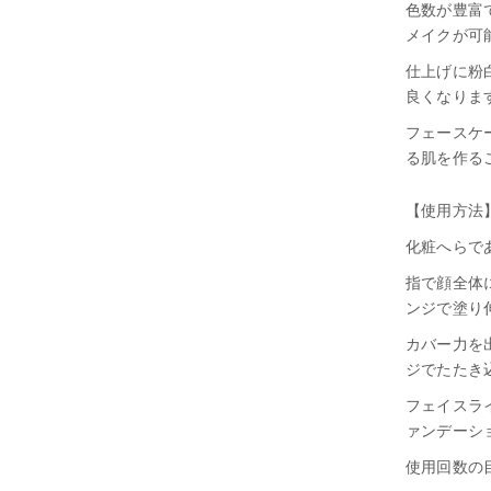
色数が豊富
メイクが可
25P（取寄注文）
仕上げに粉
26P（取寄注文）
良くなりま
フェースケ
27P（取寄注文）
る肌を作る
28P（取寄注文）
【使用方法
29P（取寄注文）
化粧へらで
指で顔全体
30P（取寄注文）
ンジで塗り
カバー力を
32P（取寄注文）
ジでたたき
メディウム（取寄注文）
フェイスラ
ァンデーシ
オリーブ（取寄注文）
使用回数の