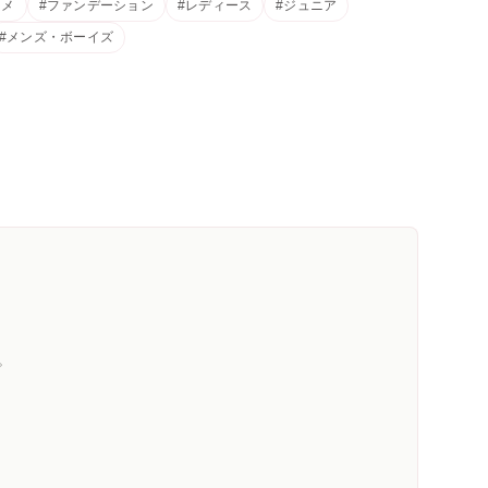
スメ
#ファンデーション
#レディース
#ジュニア
#メンズ・ボーイズ
。