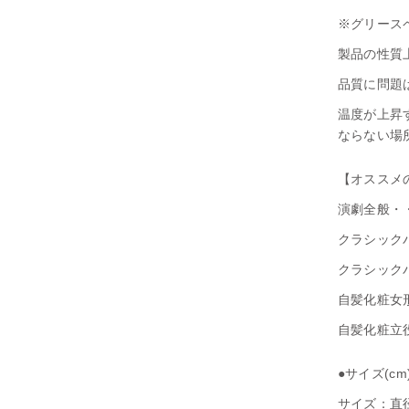
H2（取寄注文）
※グリース
閉じる
製品の性質
品質に問題
温度が上昇
ならない場
【オススメ
演劇全般・・
クラシックバ
クラシックバ
自髪化粧女形
自髪化粧立役
●サイズ(cm
サイズ：直径