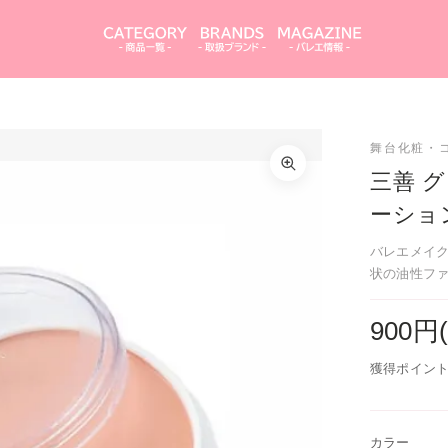
三善 グリースペイント（ドーラン/ファンデーショ
カラーを選択してください
ン）バレエメイク
舞台化粧・
4
三善 
ーショ
21P
カートを見る
買い物を続ける
バレエメイ
22P
状の油性フ
閉じる
23P
900円
24P
獲得ポイント
25
カラー