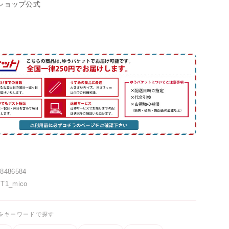
ショップ公式
58486584
IT1_mico
をキーワードで探す