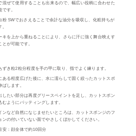
で混ぜて使用することも出来るので、幅広い役柄に合わせた
能です。
白粉 SWでおさえることで余計な油分を吸収し、化粧持ちが
す。
ーキを上から重ねることにより、さらに汗に強く舞台映えす
ことが可能です。
】
あずき粒2粒分程度を手の甲に取り、指でよく練ります。
にある程度広げた後に、水に濡らして固く絞ったカットスポ
伸ばします。
出したい部分は再度グリースペイントを足し、カットスポン
込むようにパッティングします。
インなど自然になじませたいところは、カットスポンジのフ
ョンの付いていない面でやさしくぼかしてください。
目安：顔全体で約10回分