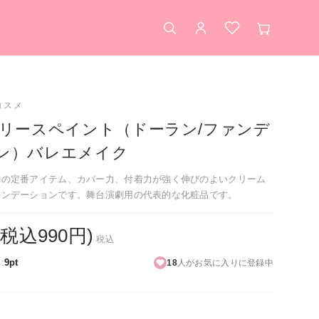
検索
アカウント
お気に入り
カート
コスメ
グリースペイント（ドーラン/ファンデ
ン）バレエメイク
クの定番アイテム、カバー力、付着力が強く伸びのよいクリーム
ァンデーションです。舞台演劇用の代表的な化粧品です。
(税込990円)
税込
:
9pt
18
人がお気に入りに登録中