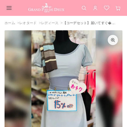
検索
アカウント
お気に入
カー
メインコンテンツ
ホーム
レオタード
レディース
【コーデセット】届いてすぐ�...
【コーデセット】届いてすぐレッスンOK
♪ふんわり可愛い3点バレエコーデSET
カラーを選択してください
《レオタード×スカート×レッグウォーマ
ー》
ピーグリーンペールモーブ
ムーンライトブルーウィンタースカイ
カートを見る
買い物を続ける
閉じる
閉じる