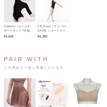
Capezio（カペジオ）
F.R.Duval（デュバル）
ボートネック 7分袖 レ
DAJAL ショートスリー
オタード
ブレオタード
¥4,620
¥6,380
PAIR WITH
この商品と一緒に準備したいもの