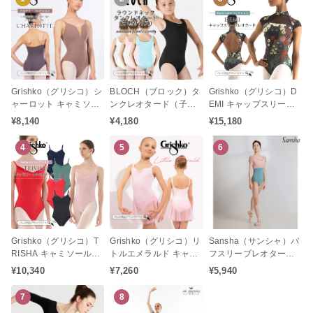
Grishko（グリシコ）シ
BLOCH（ブロック）タ
Grishko（グリシコ）D
ャーロット キャミソー
ンクレオタード（子供
EMI キャップスリーブ
ル レオタード（ジュニ
サイズ / ジュニア / キッ
レオタード Black Label
¥8,140
¥4,180
¥15,180
アキャミソール / 大人キ
ズ / ノースリーブレオタ
コレクション
ャミソールレオタード /
ード / バレエレオター
4
5
6
バレエレオタード）
ド）
Grishko（グリシコ）T
Grishko（グリシコ）リ
Sansha（サンシャ）パ
RISHA キャミソールレ
トルエメラルド キャミ
フスリーブレオタード
オタード Radianceコレ
ソールレオタード スカ
（レディース/大人サイ
¥10,340
¥7,260
¥5,940
クション
ート付き（子供サイズ /
ズ）
ジュニア / キッズ）
7
8