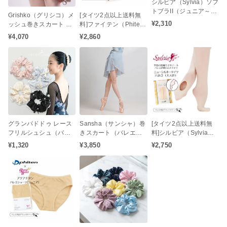
シルビア（Sylvia）ソフ
トブラII（ジュニア～レ
Grishko（グリシコ）メ
[タイツ2点以上送料無
ディースサイズ）
¥2,310
ッシュ巻きスカート バ
料]ファイテン（Phite
レエスカート
n）アクアチタン コン
¥4,070
¥2,860
バーティブル バレエタ
イツ（穴あき / 大人タイ
ツ / ジュニアタイツ）ア
クアチタン配合の心身
をリラックス状態へと
サポート♪
グランパドドゥ レース
Sansha（サンシャ）巻
[タイツ2点以上送料無
フリルシュシュ（バレ
きスカート（バレエス
料]シルビア（Sylvia）
エ 子供 キッズ ジュニア
カート / くすみカラー /
ニューシルキータイツ
¥1,320
¥3,850
¥2,750
お団子 シニヨン ヘアア
足元すっきりスカート
コンバーチブルタイプ
クセサリー 発表会 レッ
丈）
（大人用）
スン リボン パール）