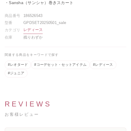
・
Sansha（サンシャ）巻きスカート
商品番号
186526543
型番
GPDSET20250501_sale
[A4カレンダープレゼント]サタ
ゴールデンウィーク期間中のお
レディース
カテゴリ
ネラ
荷物のお届けに関するお知らせ
2026.05.01
2026.04.26
在庫
残りわずか
レゼント]バレ
関連する商品をキーワードで探す
 ギュリナー
#レオタード
#コーデセット・セットアイテム
#レディース
#ジュニア
REVIEWS
お客様レビュー