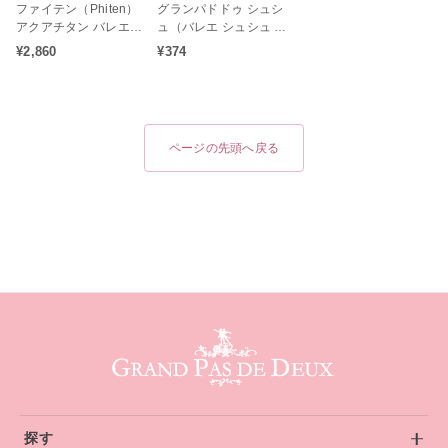
ファイテン（Phiten）
グランパドドゥ シュシ
アクアチタン バレエシ
ュ（バレエ シュシュ サ
ョーツ（ジュニアショ
テン お団子 ギフト 子供
¥2,860
¥374
ーツ 子どもサイズ）ア
大人）
クアチタン配合の心身
をリラックス状態へと
サポート♪
ページの先頭へ戻る
グランパドドゥ サイトフッター
探す