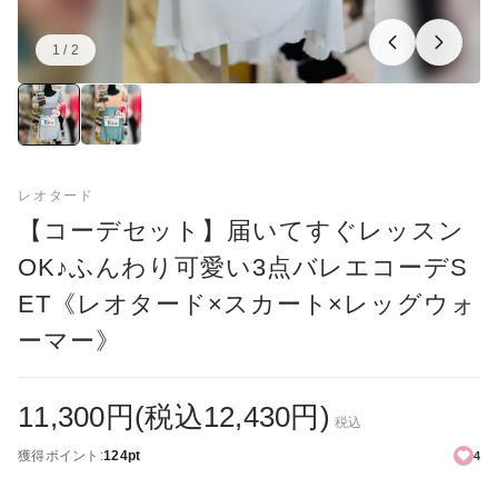
1 / 2
画像：1／2
レオタード
【コーデセット】届いてすぐレッスン
OK♪ふんわり可愛い3点バレエコーデS
ET《レオタード×スカート×レッグウォ
ーマー》
11,300円(税込12,430円)
税込
獲得ポイント:
124pt
4