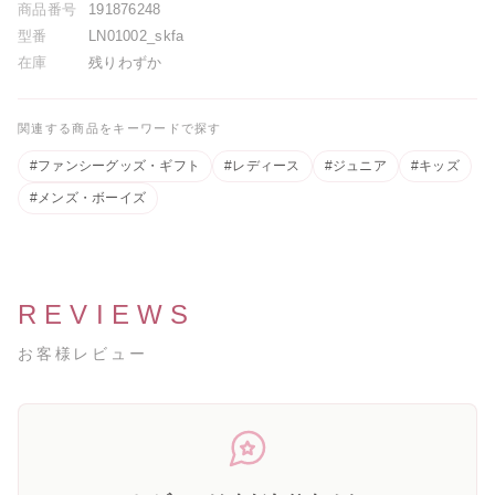
商品番号
191876248
型番
LN01002_skfa
在庫
残りわずか
[A4カレンダープレゼント]サタ
ゴールデンウィーク期間中のお
ネラ
荷物のお届けに関するお知らせ
関連する商品をキーワードで探す
2026.05.01
2026.04.26
#ファンシーグッズ・ギフト
#レディース
#ジュニア
#キッズ
#メンズ・ボーイズ
レゼント]バレ
 ギュリナー
REVIEWS
お客様レビュー