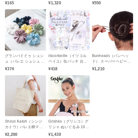
（小） プレゼント手提
エ 子供 キッズ ジュニア
リーズ スリーピングビ
¥165
¥1,320
¥550
げ袋にも喜ばれる金箔
お団子 シニヨン ヘアア
ューティー タオルチー
押し袋
クセサリー 発表会 レッ
フ バレエ柄 プレゼント
スン リボン パール）
発表会
グランパドドゥ シュシ
itscorbeille（イツコル
Bunheads（バンヘッ
ュ（バレエ シュシュ サ
ベイユ）缶バッチ 台紙
ド） スーパーヘビーウ
テン お団子 ギフト 子供
付き（バレエステーシ
エイト ヘアピン Uピン
¥374
¥418
¥1,210
大人）
ョナリー プレゼント お
（長さ7.6cmタイプ）
返し 発表会お返し 白鳥
の湖 眠れる森の美女 く
るみ割り人形 ドン・キ
ホーテ ジゼル）
Shinzi Katoh（シンジ
Grishko（グリシコ）グ
カトウ）バレエ柄マチ
リシャ ぬいぐるみ 10c
付きトートバッグ レ
m（発表会 ギフト バレ
¥2,200
¥1,430
ヴェランス
エ雑貨）