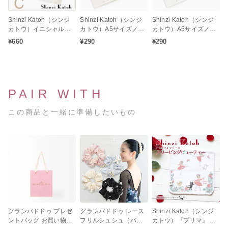
Shinzi Katoh（シンジ
Shinzi Katoh（シンジ
Shinzi Katoh（シンジ
カトウ）イニシャル
カトウ）A5サイズノー
カトウ）A5サイズノー
『C』刺繍入り バレエ
ト バレエシリーズ アラ
ト バレエシリーズ レヴ
¥660
¥290
¥290
柄タオルチーフ
ベスク バレエ柄ステー
ェランス バレエ柄ステ
ショナリー文具
ーショナリー文具
PAIR WITH
この商品と一緒に準備したいもの
グランパドドゥ プレゼ
グランパドドゥ レース
Shinzi Katoh（シンジ
ントバッグ お買い物袋
フリルシュシュ（バレ
カトウ）『プリマ』 シ