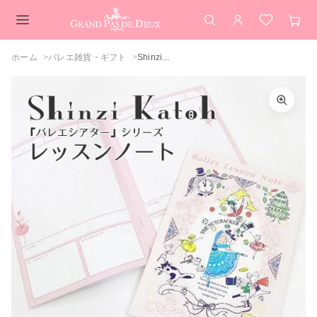
検索
アカウント
お気に入
カー
メインコンテンツ
ホーム
バレエ雑貨・ギフト
Shinzi...
Shinzi Katoh（シンジカトウ）レッスン
ノート ナッツクラッカー 『バレエシアタ
カラーを選択してください
ー』 （バレエ雑貨 文房具 ノート レッス
ン記録 ギフト）
ナッツクラッカー
閉じる
カートを見る
買い物を続ける
閉じる