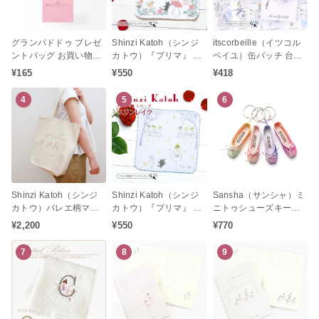
グランパドドゥ プレゼ
Shinzi Katoh（シンジ
itscorbeille（イツコル
ントバッグ お買い物袋
カトウ）『プリマ』 シ
ベイユ）缶バッチ 台紙
（小） プレゼント手提
リーズ スリーピングビ
付き（バレエステーシ
¥165
¥550
¥418
げ袋にも喜ばれる金箔
ューティー タオルチー
ョナリー プレゼント お
押し袋
フ バレエ柄 プレゼント
返し 発表会お返し 白鳥
4
5
6
発表会
の湖 眠れる森の美女 く
るみ割り人形 ドン・キ
ホーテ ジゼル）
Shinzi Katoh（シンジ
Shinzi Katoh（シンジ
Sansha（サンシャ）ミ
カトウ）バレエ柄マチ
カトウ）『プリマ』 シ
ニトゥシューズキーホ
付きトートバッグ レ
リーズ スワンレイク タ
ルダー「SPRING」シ
¥2,200
¥550
¥770
ヴェランス
オルチーフ バレエ柄 プ
リーズ（バレエギフト
レゼント 発表会
プレゼント 発表会お返
7
8
9
し）