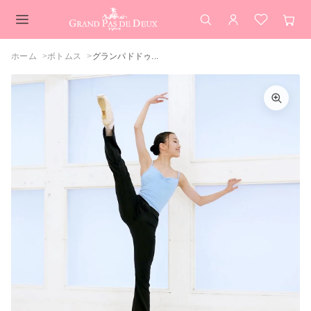
検索
アカウント
お気に入
カー
メインコンテンツ
ホーム
ボトムス
グランパドドゥ...
グランパドドゥ Vカットシルエット
ジャズパンツ（バレエ パンツ フレアパン
カラーを選択してください
ツ コンクール 黒 ブラック ストレッチ 美
脚）
ブラック
閉じる
カートを見る
買い物を続ける
閉じる