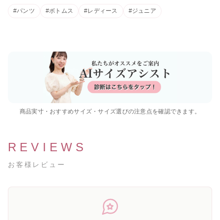
#パンツ
#ボトムス
#レディース
#ジュニア
[A4カレンダープレゼント]サタ
ゴールデンウィーク期間中のお
ネラ
荷物のお届けに関するお知らせ
2026.05.01
2026.04.26
レゼント]バレ
 ギュリナー
商品実寸・おすすめサイズ・サイズ選びの注意点を確認できます。
REVIEWS
お客様レビュー