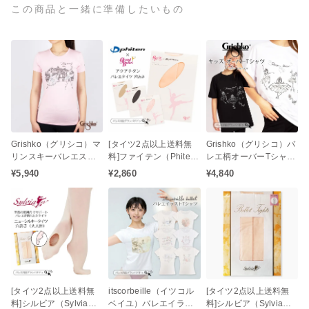
この商品と一緒に準備したいもの
Grishko（グリシコ）マ
[タイツ2点以上送料無
Grishko（グリシコ）バ
リンスキーバレエスタ
料]ファイテン（Phite
レエ柄オーバーTシャツ
ーズ Tシャツ
n）アクアチタン コン
（子供Tシャツ / キッズ
¥5,940
¥2,860
¥4,840
バーティブル バレエタ
サイズ / バレエTシャ
イツ（穴あき / 大人タイ
ツ）
ツ / ジュニアタイツ）ア
クアチタン配合の心身
をリラックス状態へと
サポート♪
[タイツ2点以上送料無
itscorbeille（イツコル
[タイツ2点以上送料無
料]シルビア（Sylvia）
ベイユ）バレエイラス
料]シルビア（Sylvia）