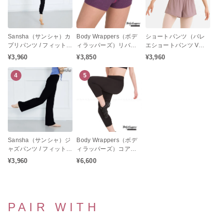
Sansha（サンシャ）カ
Body Wrappers（ボデ
ショートパンツ（バレ
プリパンツ / フィットネ
ィラッパーズ）リバー
エショートパンツ Vカ
スパンツ
シブルストライプショ
ット バレエウェア 練習
¥3,960
¥3,850
¥3,960
ートパンツ
着 レディース ジュニ
ア）
4
5
Sansha（サンシャ）ジ
Body Wrappers（ボデ
ャズパンツ / フィットネ
ィラッパーズ）コアテ
スパンツ
ックフィット スパッツ
¥3,960
¥6,600
7分丈
PAIR WITH