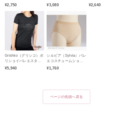
ニューシルキータイツ
トTシャツ（トップス
ニューシルキータイツ
¥2,750
¥3,080
¥2,640
コンバーチブルタイプ
大人 ジュニア プレゼン
コンバーチブルタイプ
（大人用）
ト お返し プリントTシ
（子供用）
ャツ 白鳥の湖 眠れる森
の美女 くるみ割り人形
ドン・キホーテ ジゼ
ル）
Grishko（グリシコ）ボ
シルビア（Sylvia）バレ
リショイバレエスター
エコスチュームショー
ズ Tシャツ
ツ（子供用/大人用/オー
¥5,940
¥1,760
バーショーツ）
ページの先頭へ戻る