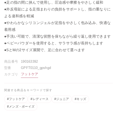
●足の指の間に挟んで使用し、圧迫感や摩擦をやさしく緩和
●外反母趾による足指まわりの負担をサポートし、指の重なりに
よる違和感を軽減
●やわらかなシリコンジェルが足指をやさしく包み込み、快適な
[A4カレンダープレゼント]サタ
ゴールデンウィーク期間中のお
ネラ
荷物のお届けに関するお知らせ
着用感
2026.05.01
2026.04.26
●手洗い可能で、清潔な状態を保ちながら繰り返し使用できます
●ベビーパウダーを使用すると、サラサラ感が長持ちします
レゼント]バレ
●SとMの2サイズ展開で、足に合わせて選べます
 ギュリナー
商品番号
190163392
型番
GPFT0110_gpshgd
フットケア
カテゴリ
関連する商品をキーワードで探す
#フットケア
#レディース
#ジュニア
#キッズ
#メンズ・ボーイズ