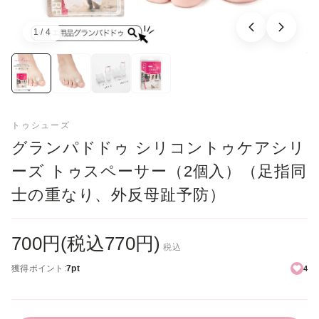
1 / 4
画像：1／4
トゥシューズ
グランパドドゥ シリコントゥケアシリ
ーズ トゥスペーサー（2個入）（足指同
士の重なり、外反母趾予防）
700円(税込770円)
税込
獲得ポイント:
7pt
4