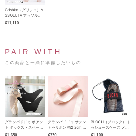
Grishko（グリシコ）A
SSOLUTA アッソルー
タ トゥシューズ バレエ
¥11,110
（シャンクM / ミディア
ムシャンク）
PAIR WITH
この商品と一緒に準備したいもの
グランパドドゥ ポアン
グランパドドゥ サテン
BLOCH（ブロック） ト
ト ボックス・スペーサ
トゥリボン 幅2.2cm 長
ゥシューズケース メッ
ー（つま先の指立ち・
さ250cm（1足分）
シュバッグ
¥1,650
¥330
¥1,100