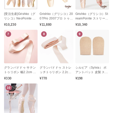
[受注生産]Grishko（グ
Grishko（グリシコ）20
Grishko（グリシコ）St
リシコ）NeoPointe ネ
07Pro 2007プロ トゥシ
reamPointe ストリーム
オポアント トゥシュー
ューズ バレエ（消音加
ポアント トゥシューズ
¥10,230
¥11,880
¥10,340
ズ
工 / シャンクM / ミディ
バレエ（シャンクM / ミ
アムシャンク）
ディアムシャンク）
7
8
9
グランパドドゥ サテン
グランパドドゥ ストレ
シルビア（Sylvia） ポ
トゥリボン 幅2.2cm 長
ッチトゥリボン 2.2cm
アントパット 皮製 スエ
さ250cm（1足分）
幅 1足分 タイツに馴染
ード ポアントパット キ
¥330
¥770
¥198
みやすく美しく演出♪
ャップ
10