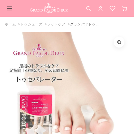
検索
アカウント
お気に入
カー
メインコンテンツ
ホーム
トゥシューズ
フットケア
グランパドドゥ...
グランパドドゥ シリコントゥケアシリー
ズ トゥスペーサー（2個入）（足指同士
カラーを選択してください
の重なり、外反母趾予防）
クリア
カートを見る
買い物を続ける
閉じる
閉じる