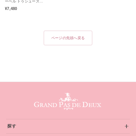
ーベル トゥシューズケ
（大人用）
ース（ポアント収納バ
¥7,480
ッグ / ロールケース / バ
レエシューズバッグ / バ
レエアイテム）
ページの先頭へ戻る
グランパドドゥ サイトフッター
探す