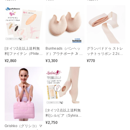
滑り込み防止 ダンサー
のケガ予防）
[タイツ2点以上送料無
Bunheads（バンヘッ
グランパドドゥ ストレ
料]ファイテン（Phite
ド）アウチポーチ Jr ト
ッチトゥリボン 2.2cm
n）アクアチタン コン
ゥパッド
幅 1足分 タイツに馴染
¥2,860
¥3,300
¥770
バーティブル バレエタ
みやすく美しく演出♪
イツ（穴あき / 大人タイ
ツ / ジュニアタイツ）ア
クアチタン配合の心身
をリラックス状態へと
サポート♪
[タイツ2点以上送料無
料]シルビア（Sylvia）
ニューシルキータイツ
¥2,750
Grishko（グリシコ）マ
コンバーチブルタイプ