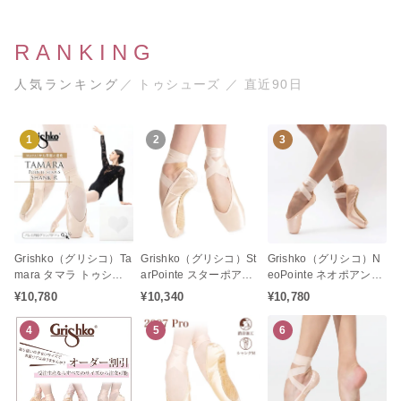
RANKING
人気ランキング
／ トゥシューズ ／ 直近90日
1
2
3
Grishko（グリシコ）Ta
Grishko（グリシコ）St
Grishko（グリシコ）N
mara タマラ トゥシュ
arPointe スターポアン
eoPointe ネオポアント
ーズ バレエ（Rシャン
ト トゥシューズ バレエ
トゥシューズ バレエ
¥10,780
¥10,340
¥10,780
ク / リインフォーストシ
（シャンクMF / ミディ
（シャンクR / リインフ
ャンク）
アムフレキシブル）
ォーストシャンク）
4
5
6